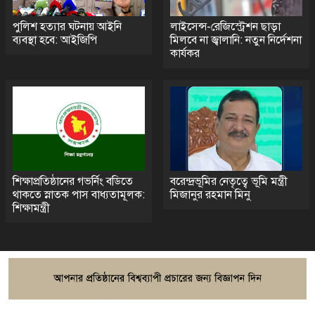
পুলিশ হত্যার ঘটনায় আইনি
লাইসেন্স-রেজিস্ট্রেশন ছাড়া
ব্যবস্থা হবে: আইজিপি
মিলবে না জ্বালানি: নতুন নির্দেশনা
কার্যকর
শিক্ষাপ্রতিষ্ঠানের গভর্নিং বডিতে
বরেন্দ্রভূমির নেতৃত্বে ভূমি মন্ত্রী
থাকতে স্নাতক পাস বাধ্যতামূলক:
মিজানুর রহমান মিনু
শিক্ষামন্ত্রী