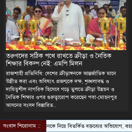
তরুণদের সঠিক পথে রাখতে ক্রীড়া ও নৈতিক
শিক্ষার বিকল্প নেই: এমপি মিলন
রাজশাহী প্রতিনিধি: দেশের ক্রীড়াঙ্গনকে আন্তর্জাতিক মানে
উন্নীত করা এবং ভবিষ্যৎ প্রজন্মকে দক্ষ, শৃঙ্খলাবদ্ধ ও
দায়িত্বশীল নাগরিক হিসেবে গড়ে তুলতে ক্রীড়া উন্নয়ন ও
নৈতিক শিক্ষার ওপর গুরুত্বারোপ করেছেন পবা-মোহনপুর
আসনের সংসদ
বিস্তারিত..
সংবাদ শিরোনাম ::
ে নিয়ে বিতর্কিত বক্তব্যের অভিযোগ, বহাল তবিয়তে অধ্যক্ষ আব্