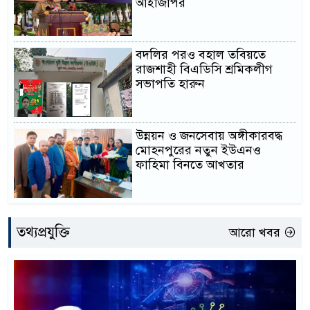
আইজিপির
বদলির পরও বহাল তবিয়তে
রাজশাহী বিএডিসি শ্রমিকলীগ
সভাপতি হারুন
উন্নয়ন ও জনসেবায় অঙ্গীকারবদ্ধ
মোহনপুরের নতুন ইউএনও
ফাহিমা বিনতে আখতার
তথ্যপ্রযুক্তি
আরো খবর