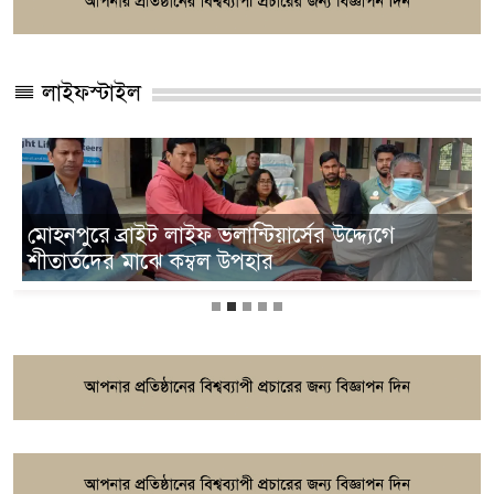
লাইফস্টাইল
পটুয়াখালী-৩ আসন থেকে নির্বাচন করার ঘোষণা
দিলেন ভিপি নুর