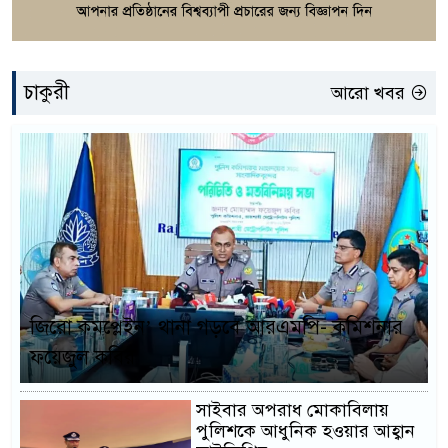
চাকুরী
আরো খবর
জিরো কমপ্লেইন’ থানা গড়বে আরএমপি- কমিশনার
ফয়েজুল কবির
সাইবার অপরাধ মোকাবিলায়
পুলিশকে আধুনিক হওয়ার আহ্বান