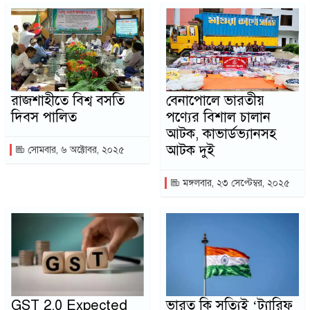
রাজশাহীতে বিশ্ব বসতি
বেনাপোলে ভারতীয়
দিবস পালিত
পণ্যের বিশাল চালান
আটক, কাভার্ডভ্যানসহ
আটক দুই
সোমবার, ৬ অক্টোবর, ২০২৫
মঙ্গলবার, ২৩ সেপ্টেম্বর, ২০২৫
GST 2.0 Expected
ভারত কি সত্যিই ‘ট্যারিফ