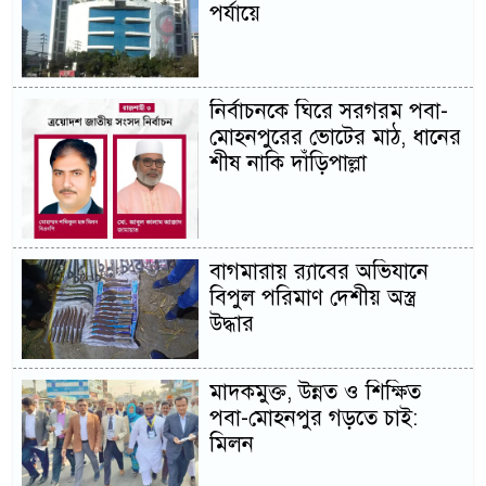
পর্যায়ে
নির্বাচনকে ঘিরে সরগরম পবা-
মোহনপুরের ভোটের মাঠ, ধানের
শীষ নাকি দাঁড়িপাল্লা
বাগমারায় র‍্যাবের অভিযানে
বিপুল পরিমাণ দেশীয় অস্ত্র
উদ্ধার
মাদকমুক্ত, উন্নত ও শিক্ষিত
পবা-মোহনপুর গড়তে চাই:
মিলন