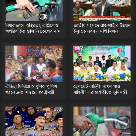
Milestones in 2026 with Fresh
Games, Revamped Bonuses
and Mobile Upgrades
বিশ্ববাজারে অস্থিরতা, এপ্রিলেও
জাতীয় সংসদে রাজশাহীর উন্নয়ন
75 Moves That Turned the
অপরিবর্তিত জ্বালানি তেলের দাম
ইস্যুতে সরব এমপি মিলন
Tide: A Real Player’s Tale
Top 9 Reasons to Choose
Eth Gambling Sites for Your
Next Gaming Adventure
ঐতিহ্য ফিরিয়ে আধুনিক পুলিশ
হেলমেট বাহিনী’ এখন ‘গুপ্ত
গঠনে দ্রুত সিদ্ধান্ত: স্বরাষ্ট্রমন্ত্রী
বাহিনী’—রাজশাহীতে ভূমিমন্ত্রী