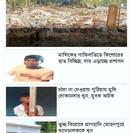
আদালতের নির্দেশে উচ্ছেদ, মানবিক সংকটে
রাজশাহীর ৭৫০ পরিবার
মালিকের গাফিলতিতে কিশোরের
হাত বিচ্ছিন্ন, দায় এড়াচ্ছে প্রশাসন
চাঁদা না দেওয়ায় পুঠিয়ায় মুদি
দোকানদার খুন, যুবক আটক
তুচ্ছ বিরোধে প্রাণহানি মোহনপুরে
ভ্যানচালককে খুন