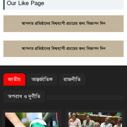
Casinos: My First Weeks in
Our Like Page
the Crypto Gaming World
Guía paso a paso para
registrarte y jugar en
Wazamba Casino
Kako sam otkrio Lolajack
Casino – osobno iskustvo od
prve prijave do isplate
জাতীয়
আন্তর্জাতিক
রাজনীতি
Westace Casino vs Ostala
অপরাধ ও দুর্ণীতি
Popularna Online Kazina:
Koja je Bolja Opcija?
Allyspin Casino Marks 21