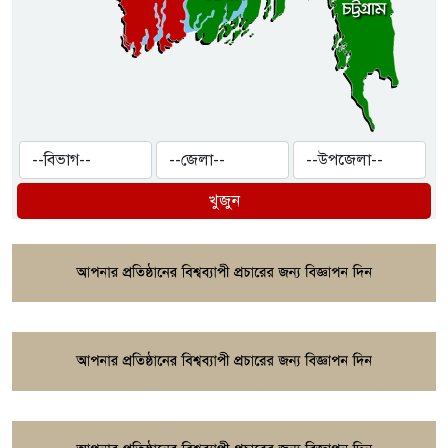
খুজুন