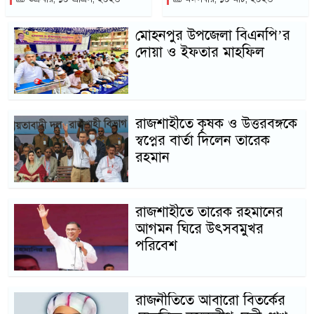
মোহনপুর উপজেলা বিএনপি’র
দোয়া ও ইফতার মাহফিল
রাজশাহীতে কৃষক ও উত্তরবঙ্গকে
স্বপ্নের বার্তা দিলেন তারেক
রহমান
রাজশাহীতে তারেক রহমানের
আগমন ঘিরে উৎসবমুখর
পরিবেশ
রাজনীতিতে আবারো বিতর্কের