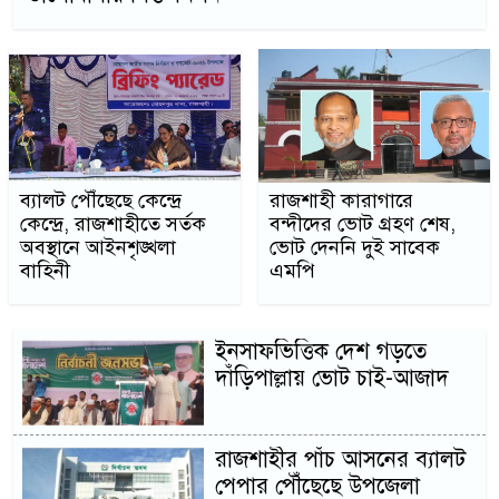
ব্যালট পৌঁছেছে কেন্দ্রে
রাজশাহী কারাগারে
কেন্দ্রে, রাজশাহীতে সর্তক
বন্দীদের ভোট গ্রহণ শেষ,
অবস্থানে আইনশৃঙ্খলা
ভোট দেননি দুই সাবেক
বাহিনী
এমপি
ইনসাফভিত্তিক দেশ গড়তে
দাঁড়িপাল্লায় ভোট চাই-আজাদ
রাজশাহীর পাঁচ আসনের ব্যালট
পেপার পৌঁছেছে উপজেলা