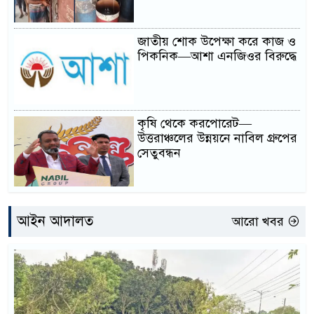
জাতীয় শোক উপেক্ষা করে কাজ ও
পিকনিক—আশা এনজিওর বিরুদ্ধে
কৃষি থেকে করপোরেট—
উত্তরাঞ্চলের উন্নয়নে নাবিল গ্রুপের
সেতুবন্ধন
আইন আদালত
আরো খবর