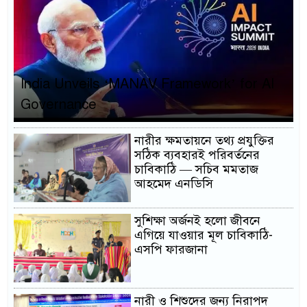
India Unveils ‘MANAV Framework’ for AI
Governance
নারীর ক্ষমতায়নে তথ্য প্রযুক্তির
সঠিক ব্যবহারই পরিবর্তনের
চাবিকাঠি — সচিব মমতাজ
আহমেদ এনডিসি
সুশিক্ষা অর্জনই হলো জীবনে
এগিয়ে যাওয়ার মূল চাবিকাঠি-
এসপি ফারজানা
নারী ও শিশুদের জন্য নিরাপদ