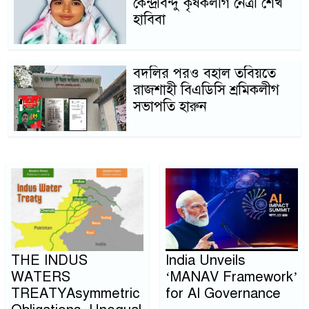
কেন্দ্রবিন্দু কৃষকলীগ নেত্রী শেখ
হাবিবা
বদলির পরও বহাল তবিয়তে
রাজশাহী বিএডিসি শ্রমিকলীগ
সভাপতি হারুন
THE INDUS
India Unveils
WATERS
‘MANAV Framework’
TREATYAsymmetric
for AI Governance