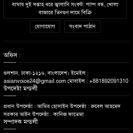
registrarte y jugar en
বাঘায় দুই সপ্তাহ ধরে জ্বালানি সংকট: পাম্প বন্ধ, খোলা
Wazamba Casino
বাজারে তিনগুণ দামে বিক্রি
Kako sam otkrio Lolajack
যোগাযোগ
সংবাদ পাঠান
৬
Casino – osobno iskustvo od
prve prijave do isplate
Westace Casino vs Ostala
অফিস :
৭
Popularna Online Kazina:
Koja je Bolja Opcija?
গুলশান, ঢাকা-১২১৬, বাংলাদেশ। ইমেইল :
asianvoice24@gmail.com মোবাইল : +881892091310
Allyspin Casino Marks 21
উপদেষ্টা মন্ডলী
৮
Milestones in 2026 with Fresh
Games, Revamped Bonuses
প্রধান উপদেষ্ঠা : আমির হোসাইন উপদেষ্ঠা : রুবেল আহমেদ
and Mobile Upgrades
সরকার আইন উপদেষ্ঠা : কানিজ ফাতেমা
সম্পাদক মন্ডলী
75 Moves That Turned the
৯
Tide: A Real Player’s Tale