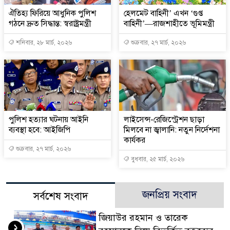
ঐতিহ্য ফিরিয়ে আধুনিক পুলিশ
হেলমেট বাহিনী’ এখন ‘গুপ্ত
গঠনে দ্রুত সিদ্ধান্ত: স্বরাষ্ট্রমন্ত্রী
বাহিনী’—রাজশাহীতে ভূমিমন্ত্রী
শনিবার, ২৮ মার্চ, ২০২৬
শুক্রবার, ২৭ মার্চ, ২০২৬
পুলিশ হত্যার ঘটনায় আইনি
লাইসেন্স-রেজিস্ট্রেশন ছাড়া
ব্যবস্থা হবে: আইজিপি
মিলবে না জ্বালানি: নতুন নির্দেশনা
কার্যকর
শুক্রবার, ২৭ মার্চ, ২০২৬
বুধবার, ২৫ মার্চ, ২০২৬
জনপ্রিয় সংবাদ
সর্বশেষ সংবাদ
জিয়াউর রহমান ও তারেক
১