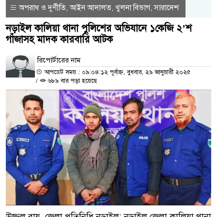
অপরাধ ও দুর্ণীতি
আইন আদালত
খুলনা বিভাগ
সারাদেশ
,
,
,
নড়াইল কালিয়া থানা পুলিশের অভিযানে ১কেজি ২’শ
গাঁজাসহ মাদক কারবারি আটক
রিপোর্টারের নাম
আপডেট সময় : ০৯:০৪:১২ পূর্বাহ্ন, বুধবার, ২৯ জানুয়ারী ২০২৫
/
৬৮৯ বার পড়া হয়েছে
উজ্জ্বল রায়, জেলা প্রতিনিধি নড়াইল: নড়াইল জেলা কালিয়া থানা