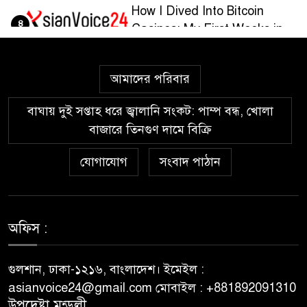
How I Dived Into Bitcoin
৪
Casinos: My First Weeks in
the Crypto Gaming World
আমাদের পরিবার
Guía paso a paso para
৫
registrarte y jugar en
বাঘায় দুই সপ্তাহ ধরে জ্বালানি সংকট: পাম্প বন্ধ, খোলা
Wazamba Casino
বাজারে তিনগুণ দামে বিক্রি
Kako sam otkrio Lolajack
যোগাযোগ
সংবাদ পাঠান
৬
Casino – osobno iskustvo od
prve prijave do isplate
Westace Casino vs Ostala
অফিস :
৭
Popularna Online Kazina:
Koja je Bolja Opcija?
গুলশান, ঢাকা-১২১৬, বাংলাদেশ। ইমেইল :
asianvoice24@gmail.com মোবাইল : +881892091310
Allyspin Casino Marks 21
উপদেষ্টা মন্ডলী