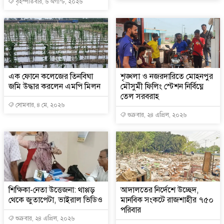
বৃহস্পতিবার, ৬ অগাস্ট, ২০২৬
এক ফোনে কলেজের তিনবিঘা
শৃঙ্খলা ও নজরদারিতে মোহনপুর
জমি উদ্ধার করলেন এমপি মিলন
মৌসুমী ফিলিং স্টেশন নির্বিঘ্নে
তেল সরবরাহ
সোমবার, ৪ মে, ২০২৬
শুক্রবার, ২৪ এপ্রিল, ২০২৬
শিক্ষিকা-নেতা উত্তেজনা: থাপ্পড়
আদালতের নির্দেশে উচ্ছেদ,
থেকে জুতাপেটা, ভাইরাল ভিডিও
মানবিক সংকটে রাজশাহীর ৭৫০
পরিবার
শুক্রবার, ২৪ এপ্রিল, ২০২৬