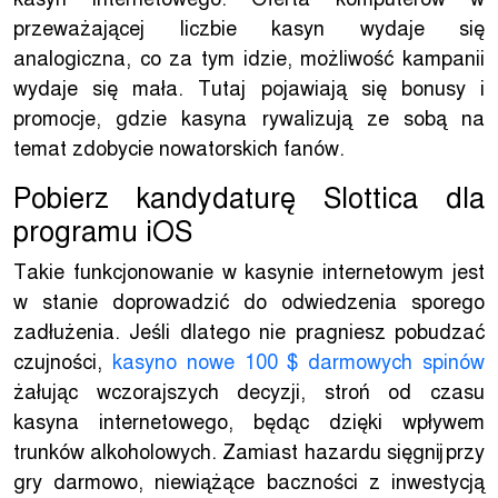
przeważającej liczbie kasyn wydaje się
analogiczna, co za tym idzie, możliwość kampanii
wydaje się mała. Tutaj pojawiają się bonusy i
promocje, gdzie kasyna rywalizują ze sobą na
temat zdobycie nowatorskich fanów.
Pobierz kandydaturę Slottica dla
programu iOS
Takie funkcjonowanie w kasynie internetowym jest
w stanie doprowadzić do odwiedzenia sporego
zadłużenia. Jeśli dlatego nie pragniesz pobudzać
czujności,
kasyno nowe 100 $ darmowych spinów
żałując wczorajszych decyzji, stroń od czasu
kasyna internetowego, będąc dzięki wpływem
trunków alkoholowych. Zamiast hazardu sięgnij przy
gry darmowo, niewiążące baczności z inwestycją