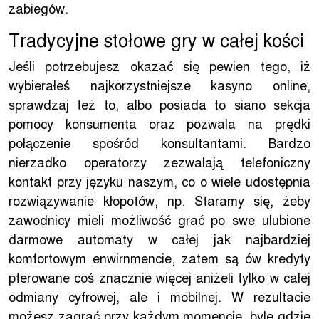
zabiegów.
Tradycyjne stołowe gry w całej kości
Jeśli potrzebujesz okazać się pewien tego, iż
wybierałeś najkorzystniejsze kasyno online,
sprawdzaj też to, albo posiada to siano sekcja
pomocy konsumenta oraz pozwala na prędki
połączenie spośród konsultantami. Bardzo
nierzadko operatorzy zezwalają telefoniczny
kontakt przy języku naszym, co o wiele udostępnia
rozwiązywanie kłopotów, np. Staramy się, żeby
zawodnicy mieli możliwość grać po swe ulubione
darmowe automaty w całej jak najbardziej
komfortowym enwirnmencie, zatem są ów kredyty
pferowane coś znacznie więcej aniżeli tylko w całej
odmiany cyfrowej, ale i mobilnej. W rezultacie
możesz zagrać przy każdym momencie, byle gdzie