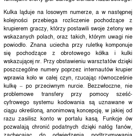
Kulka ląduje na losowym numerze, a w następnej
kolejności przebiega rozliczenie pochodzące z
krupierem graczy, którzy postawili swoje żetony we
wskazanych polach, oraz takich, którym uwagi nie
powiodło. Znana uciecha przy ruletkę komponuje
się pochodzące z obrotowego kółka i kulki
wskazującej nr. Przy obstawieniu warsztatów dzięki
poszczególne numery poprzez internautów krupier
wprawia koło w całej czyn, rzucając równocześnie
kulkę – po przeciwnym nurcie. Bezzwłoczne, nie
problemowe transfery przy pomocy sześć-
cyfrowego systemu kodowania są uznawane w
ciągu określoną, anonimową koncepcję, w jakiej od
razu zasilisz konto w portalu kasą. Funkcje ów
pozwalają chronić podatnych dzięki nałóg fanów,
zachęcając do odwiedzenia podtrzymywania