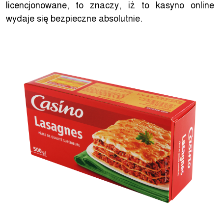
licencjonowane, to znaczy, iż to kasyno online
wydaje się bezpieczne absolutnie.