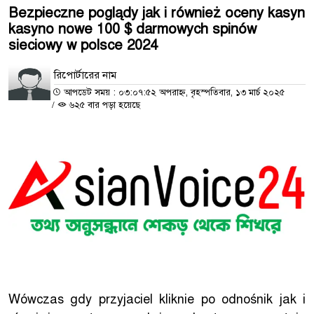
Bezpieczne poglądy jak i również oceny kasyn
kasyno nowe 100 $ darmowych spinów
sieciowy w polsce 2024
রিপোর্টারের নাম
আপডেট সময় : ০৩:০৭:৫২ অপরাহ্ন, বৃহস্পতিবার, ১৩ মার্চ ২০২৫
/
৬২৫ বার পড়া হয়েছে
Wówczas gdy przyjaciel kliknie po odnośnik jak i