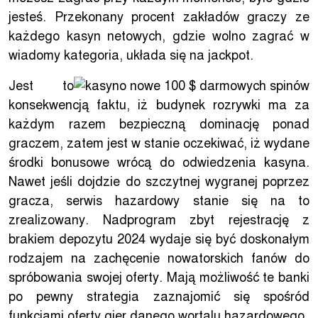
jesteś. Przekonany procent zakładów graczy ze
każdego kasyn netowych, gdzie wolno zagrać w
wiadomy kategoria, układa się na jackpot.
Jest to
konsekwencją faktu, iż budynek rozrywki ma za
każdym razem bezpieczną dominację ponad
graczem, zatem jest w stanie oczekiwać, iż wydane
środki bonusowe wrócą do odwiedzenia kasyna.
Nawet jeśli dojdzie do szczytnej wygranej poprzez
gracza, serwis hazardowy stanie się na to
zrealizowany. Nadprogram zbyt rejestrację z
brakiem depozytu 2024 wydaje się być doskonałym
rodzajem na zachęcenie nowatorskich fanów do
spróbowania swojej oferty. Mają możliwość te banki
po pewny strategia zaznajomić się spośród
funkcjami oferty gier danego wortalu hazardowego.