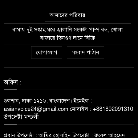
the Crypto Gaming World
আমাদের পরিবার
Guía paso a paso para
৫
registrarte y jugar en
বাঘায় দুই সপ্তাহ ধরে জ্বালানি সংকট: পাম্প বন্ধ, খোলা
Wazamba Casino
বাজারে তিনগুণ দামে বিক্রি
Kako sam otkrio Lolajack
যোগাযোগ
সংবাদ পাঠান
৬
Casino – osobno iskustvo od
prve prijave do isplate
Westace Casino vs Ostala
অফিস :
৭
Popularna Online Kazina:
Koja je Bolja Opcija?
গুলশান, ঢাকা-১২১৬, বাংলাদেশ। ইমেইল :
asianvoice24@gmail.com মোবাইল : +881892091310
Allyspin Casino Marks 21
উপদেষ্টা মন্ডলী
৮
Milestones in 2026 with Fresh
Games, Revamped Bonuses
প্রধান উপদেষ্ঠা : আমির হোসাইন উপদেষ্ঠা : রুবেল আহমেদ