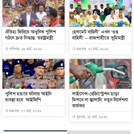
ঐতিহ্য ফিরিয়ে আধুনিক পুলিশ
হেলমেট বাহিনী’ এখন ‘গুপ্ত
গঠনে দ্রুত সিদ্ধান্ত: স্বরাষ্ট্রমন্ত্রী
বাহিনী’—রাজশাহীতে ভূমিমন্ত্রী
শনিবার, ২৮ মার্চ, ২০২৬
শুক্রবার, ২৭ মার্চ, ২০২৬
পুলিশ হত্যার ঘটনায় আইনি
লাইসেন্স-রেজিস্ট্রেশন ছাড়া
ব্যবস্থা হবে: আইজিপি
মিলবে না জ্বালানি: নতুন নির্দেশনা
কার্যকর
শুক্রবার, ২৭ মার্চ, ২০২৬
বুধবার, ২৫ মার্চ, ২০২৬