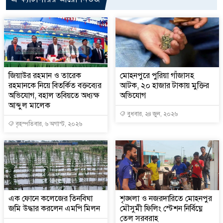
জিয়াউর রহমান ও তারেক
মোহনপুরে পুরিয়া গাঁজাসহ
রহমানকে নিয়ে বিতর্কিত বক্তব্যের
আটক, ২০ হাজার টাকায় মুক্তির
অভিযোগ, বহাল তবিয়তে অধ্যক্ষ
অভিযোগ
আব্দুল মালেক
বুধবার, ২৪ জুন, ২০২৬
বৃহস্পতিবার, ৬ অগাস্ট, ২০২৬
এক ফোনে কলেজের তিনবিঘা
শৃঙ্খলা ও নজরদারিতে মোহনপুর
জমি উদ্ধার করলেন এমপি মিলন
মৌসুমী ফিলিং স্টেশন নির্বিঘ্নে
তেল সরবরাহ