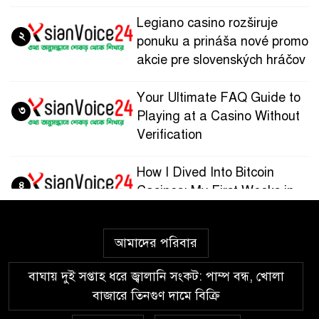
Legiano casino rozširuje
২
ponuku a prináša nové promo
akcie pre slovenských hráčov
Your Ultimate FAQ Guide to
৩
Playing at a Casino Without
Verification
How I Dived Into Bitcoin
৪
Casinos: My First Weeks in
the Crypto Gaming World
আমাদের পরিবার
Guía paso a paso para
৫
registrarte y jugar en
বাঘায় দুই সপ্তাহ ধরে জ্বালানি সংকট: পাম্প বন্ধ, খোলা
Wazamba Casino
বাজারে তিনগুণ দামে বিক্রি