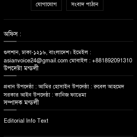
Kako sam otkrio Lolajack
যোগাযোগ
সংবাদ পাঠান
৬
Casino – osobno iskustvo od
prve prijave do isplate
Westace Casino vs Ostala
অফিস :
৭
Popularna Online Kazina:
Koja je Bolja Opcija?
গুলশান, ঢাকা-১২১৬, বাংলাদেশ। ইমেইল :
asianvoice24@gmail.com মোবাইল : +881892091310
Allyspin Casino Marks 21
উপদেষ্টা মন্ডলী
৮
Milestones in 2026 with Fresh
Games, Revamped Bonuses
প্রধান উপদেষ্ঠা : আমির হোসাইন উপদেষ্ঠা : রুবেল আহমেদ
and Mobile Upgrades
সরকার আইন উপদেষ্ঠা : কানিজ ফাতেমা
সম্পাদক মন্ডলী
75 Moves That Turned the
৯
Tide: A Real Player’s Tale
Editorial Info Text
Top 9 Reasons to Choose