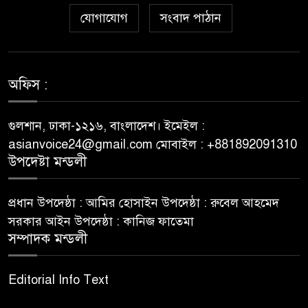
Kako sam otkrio Lolajack
যোগাযোগ
সংবাদ পাঠান
৬
Casino – osobno iskustvo od
prve prijave do isplate
অফিস :
Westace Casino vs Ostala
৭
Popularna Online Kazina:
Koja je Bolja Opcija?
গুলশান, ঢাকা-১২১৬, বাংলাদেশ। ইমেইল :
asianvoice24@gmail.com মোবাইল : +881892091310
Allyspin Casino Marks 21
উপদেষ্টা মন্ডলী
৮
Milestones in 2026 with
Fresh Games, Revamped
প্রধান উপদেষ্ঠা : আমির হোসাইন উপদেষ্ঠা : রুবেল আহমেদ
Bonuses and Mobile Upgrades
সরকার আইন উপদেষ্ঠা : কানিজ ফাতেমা
সম্পাদক মন্ডলী
75 Moves That Turned the
৯
Tide: A Real Player’s Tale
Editorial Info Text
Top 9 Reasons to Choose