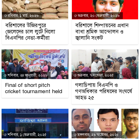
রবিবার, ১ মার্চ, ২০২৬
শুক্রবার, ২০ ফেব্রুয়ারী, ২০২৬
বরিশালের উজিরপুরে
বরিশালে শিল্পায়নের প্রধান
জেলেদের চাল লুটে নিলো
বাধা শ্রমিক আন্দোলন ও
বিএনপির নেতা-কর্মীরা
জ্বালানি সংকট
শনিবার, ২৪ জানুয়ারী, ২০২৬
শুক্রবার, ৭ নভেম্বর, ২০২৫
Final of short pitch
গলাচিপায় বিএনপি ও
cricket tournament held
গণঅধিকার পরিষদের সংঘর্ষে
আহত ২৫
শনিবার, ১ ফেব্রুয়ারী, ২০২৫
মঙ্গলবার, ২৯ অক্টোবর, ২০২৪