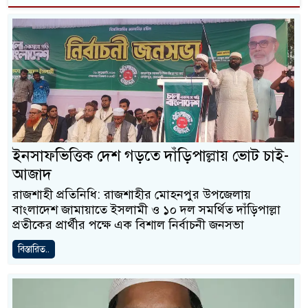
ইনসাফভিত্তিক দেশ গড়তে দাঁড়িপাল্লায় ভোট চাই-
আজাদ
রাজশাহী প্রতিনিধি: রাজশাহীর মোহনপুর উপজেলায়
বাংলাদেশ জামায়াতে ইসলামী ও ১০ দল সমর্থিত দাঁড়িপাল্লা
প্রতীকের প্রার্থীর পক্ষে এক বিশাল নির্বাচনী জনসভা
বিস্তারিত..