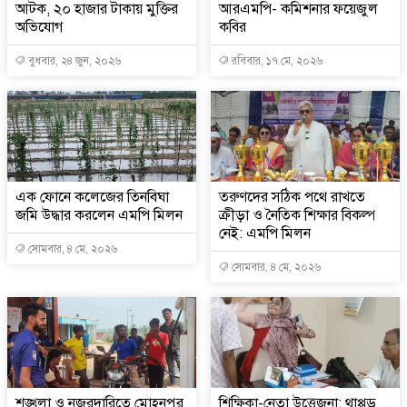
আটক, ২০ হাজার টাকায় মুক্তির
আরএমপি- কমিশনার ফয়েজুল
অভিযোগ
কবির
বুধবার, ২৪ জুন, ২০২৬
রবিবার, ১৭ মে, ২০২৬
এক ফোনে কলেজের তিনবিঘা
তরুণদের সঠিক পথে রাখতে
জমি উদ্ধার করলেন এমপি মিলন
ক্রীড়া ও নৈতিক শিক্ষার বিকল্প
নেই: এমপি মিলন
সোমবার, ৪ মে, ২০২৬
সোমবার, ৪ মে, ২০২৬
শৃঙ্খলা ও নজরদারিতে মোহনপুর
শিক্ষিকা-নেতা উত্তেজনা: থাপ্পড়