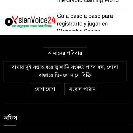
the Crypto Gaming World
Guía paso a paso para
৪
registrarte y jugar en
Wazamba Casino
Kako sam otkrio Lolajack
৫
আমাদের পরিবার
Casino – osobno iskustvo od
prve prijave do isplate
বাঘায় দুই সপ্তাহ ধরে জ্বালানি সংকট: পাম্প বন্ধ, খোলা
বাজারে তিনগুণ দামে বিক্রি
Westace Casino vs Ostala
৬
Popularna Online Kazina:
যোগাযোগ
সংবাদ পাঠান
Koja je Bolja Opcija?
Allyspin Casino Marks 21
৭
Milestones in 2026 with Fresh
অফিস :
Games, Revamped Bonuses
and Mobile Upgrades