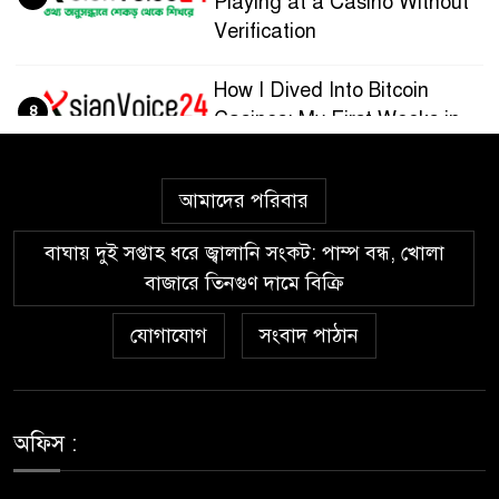
Playing at a Casino Without
Verification
How I Dived Into Bitcoin
৪
Casinos: My First Weeks in
the Crypto Gaming World
আমাদের পরিবার
Guía paso a paso para
৫
registrarte y jugar en
বাঘায় দুই সপ্তাহ ধরে জ্বালানি সংকট: পাম্প বন্ধ, খোলা
Wazamba Casino
বাজারে তিনগুণ দামে বিক্রি
Kako sam otkrio Lolajack
যোগাযোগ
সংবাদ পাঠান
৬
Casino – osobno iskustvo od
prve prijave do isplate
Westace Casino vs Ostala
অফিস :
৭
Popularna Online Kazina: