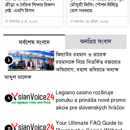
ক্রীড়া ও নৈতিক শিক্ষার বিকল্প
মৌসুমী ফিলিং স্টেশন নির্বিঘ্নে
নেই: এমপি মিলন
তেল সরবরাহ
সোমবার, ৪ মে, ২০২৬
শুক্রবার, ২৪ এপ্রিল, ২০২৬
জনপ্রিয় সংবাদ
সর্বশেষ সংবাদ
জিয়াউর রহমান ও তারেক
১
রহমানকে নিয়ে বিতর্কিত বক্তব্যের
অভিযোগ, বহাল তবিয়তে অধ্যক্ষ
আব্দুল মালেক
Legiano casino rozširuje
২
ponuku a prináša nové promo
akcie pre slovenských hráčov
Your Ultimate FAQ Guide to
৩