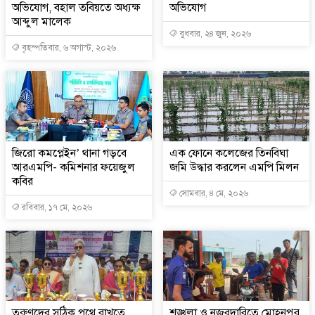
অভিযোগ, বহাল তবিয়তে অধ্যক্ষ
অভিযোগ
আব্দুল মালেক
বুধবার, ২৪ জুন, ২০২৬
বৃহস্পতিবার, ৬ অগাস্ট, ২০২৬
জিরো কমপ্লেইন’ থানা গড়বে
এক ফোনে কলেজের তিনবিঘা
আরএমপি- কমিশনার ফয়েজুল
জমি উদ্ধার করলেন এমপি মিলন
কবির
সোমবার, ৪ মে, ২০২৬
রবিবার, ১৭ মে, ২০২৬
তরুণদের সঠিক পথে রাখতে
শৃঙ্খলা ও নজরদারিতে মোহনপুর