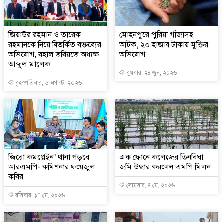
জিয়াউর রহমান ও তারেক
মোহনপুরে পুরিয়া গাঁজাসহ
রহমানকে নিয়ে বিতর্কিত বক্তব্যের
আটক, ২০ হাজার টাকায় মুক্তির
অভিযোগ, বহাল তবিয়তে অধ্যক্ষ
অভিযোগ
আব্দুল মালেক
বুধবার, ২৪ জুন, ২০২৬
বৃহস্পতিবার, ৬ অগাস্ট, ২০২৬
জিরো কমপ্লেইন’ থানা গড়বে
এক ফোনে কলেজের তিনবিঘা
আরএমপি- কমিশনার ফয়েজুল
জমি উদ্ধার করলেন এমপি মিলন
কবির
সোমবার, ৪ মে, ২০২৬
রবিবার, ১৭ মে, ২০২৬