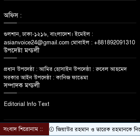
Westace Casino vs Ostala
অফিস :
৭
Popularna Online Kazina:
Koja je Bolja Opcija?
গুলশান, ঢাকা-১২১৬, বাংলাদেশ। ইমেইল :
asianvoice24@gmail.com মোবাইল : +881892091310
Allyspin Casino Marks 21
উপদেষ্টা মন্ডলী
৮
Milestones in 2026 with Fresh
Games, Revamped Bonuses
প্রধান উপদেষ্ঠা : আমির হোসাইন উপদেষ্ঠা : রুবেল আহমেদ
and Mobile Upgrades
সরকার আইন উপদেষ্ঠা : কানিজ ফাতেমা
সম্পাদক মন্ডলী
75 Moves That Turned the
৯
Tide: A Real Player’s Tale
Editorial Info Text
Top 9 Reasons to Choose
১০
Eth Gambling Sites for Your
সংবাদ শিরোনাম ::
জিয়াউর রহমান ও তারেক রহমানকে নিয়ে বিতর
© All rights reserved © asianvoice24.com
Next Gaming Adventure