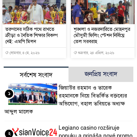
তরুণদের সঠিক পথে রাখতে
শৃঙ্খলা ও নজরদারিতে মোহনপুর
ক্রীড়া ও নৈতিক শিক্ষার বিকল্প
মৌসুমী ফিলিং স্টেশন নির্বিঘ্নে
নেই: এমপি মিলন
তেল সরবরাহ
সোমবার, ৪ মে, ২০২৬
শুক্রবার, ২৪ এপ্রিল, ২০২৬
জনপ্রিয় সংবাদ
সর্বশেষ সংবাদ
জিয়াউর রহমান ও তারেক
১
রহমানকে নিয়ে বিতর্কিত বক্তব্যের
অভিযোগ, বহাল তবিয়তে অধ্যক্ষ
আব্দুল মালেক
Legiano casino rozširuje
২
ponuku a prináša nové promo