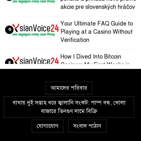
akcie pre slovenských hráčov
Your Ultimate FAQ Guide to
৩
Playing at a Casino Without
Verification
How I Dived Into Bitcoin
৪
Casinos: My First Weeks in
the Crypto Gaming World
আমাদের পরিবার
Guía paso a paso para
৫
registrarte y jugar en
বাঘায় দুই সপ্তাহ ধরে জ্বালানি সংকট: পাম্প বন্ধ, খোলা
Wazamba Casino
বাজারে তিনগুণ দামে বিক্রি
Kako sam otkrio Lolajack
যোগাযোগ
সংবাদ পাঠান
৬
Casino – osobno iskustvo od
prve prijave do isplate