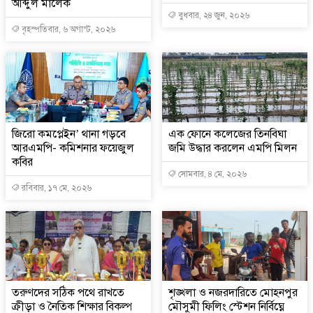
আব্দুল মালেক
বুধবার, ২৪ জুন, ২০২৬
বৃহস্পতিবার, ৬ অগাস্ট, ২০২৬
জিরো কমপ্লেইন’ থানা গড়বে
এক ফোনে কলেজের তিনবিঘা
আরএমপি- কমিশনার ফয়েজুল
জমি উদ্ধার করলেন এমপি মিলন
কবির
সোমবার, ৪ মে, ২০২৬
রবিবার, ১৭ মে, ২০২৬
তরুণদের সঠিক পথে রাখতে
শৃঙ্খলা ও নজরদারিতে মোহনপুর
ক্রীড়া ও নৈতিক শিক্ষার বিকল্প
মৌসুমী ফিলিং স্টেশন নির্বিঘ্নে