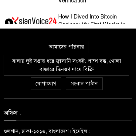
Verification
How I Dived Into Bitcoin
৪
Casinos: My First Weeks in
the Crypto Gaming World
আমাদের পরিবার
Guía paso a paso para
৫
registrarte y jugar en
বাঘায় দুই সপ্তাহ ধরে জ্বালানি সংকট: পাম্প বন্ধ, খোলা
Wazamba Casino
বাজারে তিনগুণ দামে বিক্রি
Kako sam otkrio Lolajack
যোগাযোগ
সংবাদ পাঠান
৬
Casino – osobno iskustvo od
prve prijave do isplate
Westace Casino vs Ostala
অফিস :
৭
Popularna Online Kazina:
Koja je Bolja Opcija?
গুলশান, ঢাকা-১২১৬, বাংলাদেশ। ইমেইল :