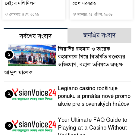
নেই: এমপি মিলন
তেল সরবরাহ
সোমবার, ৪ মে, ২০২৬
শুক্রবার, ২৪ এপ্রিল, ২০২৬
জনপ্রিয় সংবাদ
সর্বশেষ সংবাদ
জিয়াউর রহমান ও তারেক
১
রহমানকে নিয়ে বিতর্কিত বক্তব্যের
অভিযোগ, বহাল তবিয়তে অধ্যক্ষ
আব্দুল মালেক
Legiano casino rozširuje
২
ponuku a prináša nové promo
akcie pre slovenských hráčov
Your Ultimate FAQ Guide to
৩
Playing at a Casino Without