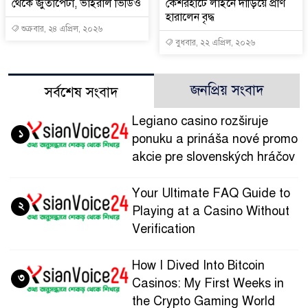
থেকে জুতাপেটা, ভাইরাল ভিডিও
কেশরহাটে লাইনে দাঁড়িয়ে প্রাণ
হারালেন বৃদ্ধ
শুক্রবার, ২৪ এপ্রিল, ২০২৬
বুধবার, ২২ এপ্রিল, ২০২৬
জনপ্রিয় সংবাদ
সর্বশেষ সংবাদ
Legiano casino rozširuje
১
ponuku a prináša nové promo
akcie pre slovenských hráčov
Your Ultimate FAQ Guide to
২
Playing at a Casino Without
Verification
How I Dived Into Bitcoin
৩
Casinos: My First Weeks in
the Crypto Gaming World