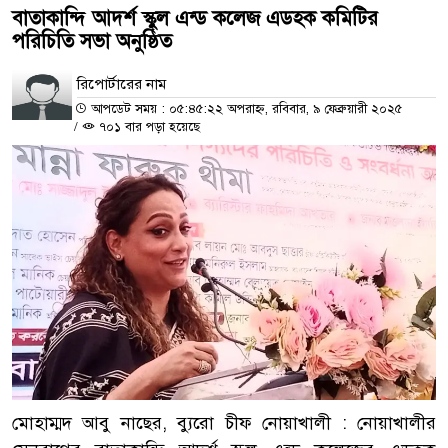
বাতাকান্দি আদর্শ স্কুল এন্ড কলেজ এডহক কমিটির
পরিচিতি সভা অনুষ্ঠিত
রিপোর্টারের নাম
আপডেট সময় : ০৫:৪৫:২২ অপরাহ্ন, রবিবার, ৯ ফেব্রুয়ারী ২০২৫
/
৭০১ বার পড়া হয়েছে
মোহাম্মদ আবু নাছের, ব্যুরো চীফ নোয়াখালী : নোয়াখালীর