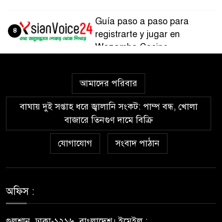
Guía paso a paso para
৪
registrarte y jugar en
Wazamba Casino
Kako sam otkrio Lolajack
৫
আমাদের পরিবার
Casino – osobno iskustvo od
prve prijave do isplate
বাঘায় দুই সপ্তাহ ধরে জ্বালানি সংকট: পাম্প বন্ধ, খোলা
বাজারে তিনগুণ দামে বিক্রি
Westace Casino vs Ostala
৬
Popularna Online Kazina:
যোগাযোগ
সংবাদ পাঠান
Koja je Bolja Opcija?
Allyspin Casino Marks 21
৭
Milestones in 2026 with Fresh
অফিস :
Games, Revamped Bonuses
and Mobile Upgrades
গুলশান, ঢাকা-১২১৬, বাংলাদেশ। ইমেইল :