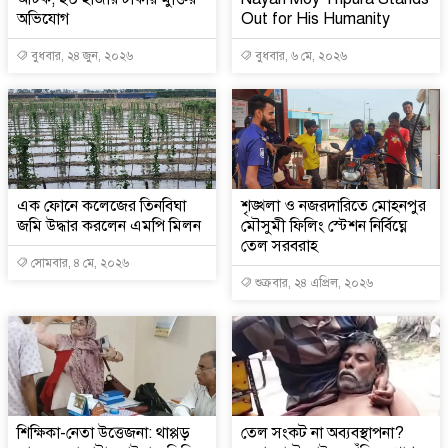
অভিযোগ
Out for His Humanity
বুধবার, ২৪ জুন, ২০২৬
বুধবার, ৬ মে, ২০২৬
এক ফোনে কলেজের তিনবিঘা
শৃঙ্খলা ও নজরদারিতে মোহনপুর
জমি উদ্ধার করলেন এমপি মিলন
মৌসুমী ফিলিং স্টেশন নির্বিঘ্নে
তেল সরবরাহ
সোমবার, ৪ মে, ২০২৬
শুক্রবার, ২৪ এপ্রিল, ২০২৬
শিক্ষিকা-নেতা উত্তেজনা: থাপ্পড়
তেল সংকট না অব্যবস্থাপনা?