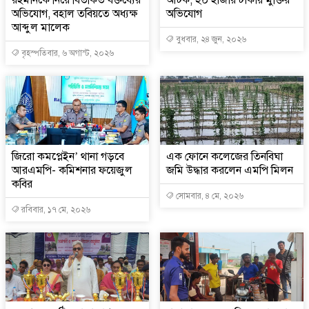
রহমানকে নিয়ে বিতর্কিত বক্তব্যের
আটক, ২০ হাজার টাকায় মুক্তির
অভিযোগ, বহাল তবিয়তে অধ্যক্ষ
অভিযোগ
আব্দুল মালেক
বুধবার, ২৪ জুন, ২০২৬
বৃহস্পতিবার, ৬ অগাস্ট, ২০২৬
জিরো কমপ্লেইন’ থানা গড়বে
এক ফোনে কলেজের তিনবিঘা
আরএমপি- কমিশনার ফয়েজুল
জমি উদ্ধার করলেন এমপি মিলন
কবির
সোমবার, ৪ মে, ২০২৬
রবিবার, ১৭ মে, ২০২৬