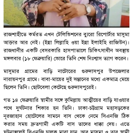
রাজশাহীতে কর্মরত এখন টেলিভিশনের ব্যুরো রিপোর্টার মাসুমা
আক্তার আর নেই। (ইন্না লিল্লাহি ওয়া ইন্না ইলাইহি রাজিউন)।
রাজধানীর একটি বেসরকারি হাসপাতালে চিকিৎসাধীন অবস্থায়
মঙ্গলবার (১৮ ফেব্রুয়ারি) ভোরে তিনি শেষ নিঃশ্বাস ত্যাগ করেন।
মাসুমার গ্রামের বাড়ি নাটোরের গুরুদাসপুর উপজেলার
নারায়নপুর গ্রামে। বাবা-মায়ের দুই সন্তানের মধ্যে একমাত্র মেয়ে
ছিলেন তিনি। ছোটবেলা কেটেছে গুরুদাসপুরেই।
গত ১৪ ফেব্রুয়ারি স্বামীর সঙ্গে কুমিল্লায় আত্মীয়ের বাড়ি যাওয়ার
পথে দুর্ঘটনার শিকার হন তিনি। ঢাকা-চট্টগ্রাম মহাসড়কের
নূরজাহান হোটেলের সামনে বাস থেকে নেমে সিএনজি ঠিক
করার সময় দ্রুতগামী একটি বাস তাদের ধাক্কা দেয়। এতে
ঘটনাস্থলেই সিএনজি চালক মারা যান, আর মাসুমা ও তার স্বামী