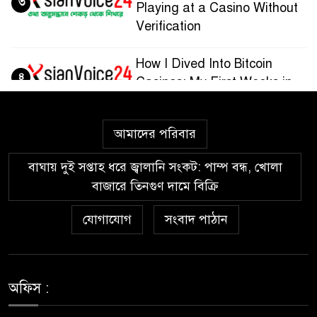
৩
Playing at a Casino Without
Verification
How I Dived Into Bitcoin
৪
Casinos: My First Weeks in
the Crypto Gaming World
আমাদের পরিবার
Guía paso a paso para
৫
registrarte y jugar en
বাঘায় দুই সপ্তাহ ধরে জ্বালানি সংকট: পাম্প বন্ধ, খোলা
Wazamba Casino
বাজারে তিনগুণ দামে বিক্রি
Kako sam otkrio Lolajack
যোগাযোগ
সংবাদ পাঠান
৬
Casino – osobno iskustvo od
prve prijave do isplate
Westace Casino vs Ostala
অফিস :
৭
Popularna Online Kazina: