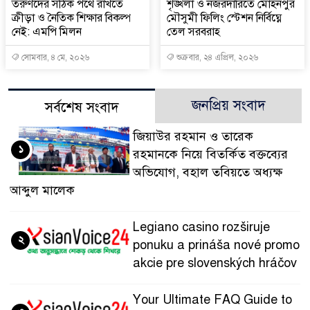
তরুণদের সঠিক পথে রাখতে
শৃঙ্খলা ও নজরদারিতে মোহনপুর
ক্রীড়া ও নৈতিক শিক্ষার বিকল্প
মৌসুমী ফিলিং স্টেশন নির্বিঘ্নে
নেই: এমপি মিলন
তেল সরবরাহ
সোমবার, ৪ মে, ২০২৬
শুক্রবার, ২৪ এপ্রিল, ২০২৬
জনপ্রিয় সংবাদ
সর্বশেষ সংবাদ
জিয়াউর রহমান ও তারেক
১
রহমানকে নিয়ে বিতর্কিত বক্তব্যের
অভিযোগ, বহাল তবিয়তে অধ্যক্ষ
আব্দুল মালেক
Legiano casino rozširuje
২
ponuku a prináša nové promo
akcie pre slovenských hráčov
Your Ultimate FAQ Guide to