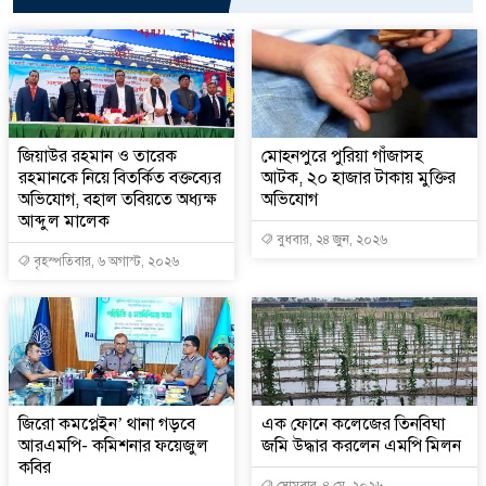
জিয়াউর রহমান ও তারেক
মোহনপুরে পুরিয়া গাঁজাসহ
রহমানকে নিয়ে বিতর্কিত বক্তব্যের
আটক, ২০ হাজার টাকায় মুক্তির
অভিযোগ, বহাল তবিয়তে অধ্যক্ষ
অভিযোগ
আব্দুল মালেক
বুধবার, ২৪ জুন, ২০২৬
বৃহস্পতিবার, ৬ অগাস্ট, ২০২৬
জিরো কমপ্লেইন’ থানা গড়বে
এক ফোনে কলেজের তিনবিঘা
আরএমপি- কমিশনার ফয়েজুল
জমি উদ্ধার করলেন এমপি মিলন
কবির