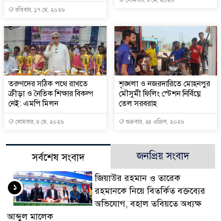
সোমবার, ৪ মে, ২০২৬
রবিবার, ১৭ মে, ২০২৬
তরুণদের সঠিক পথে রাখতে
শৃঙ্খলা ও নজরদারিতে মোহনপুর
ক্রীড়া ও নৈতিক শিক্ষার বিকল্প
মৌসুমী ফিলিং স্টেশন নির্বিঘ্নে
নেই: এমপি মিলন
তেল সরবরাহ
সোমবার, ৪ মে, ২০২৬
শুক্রবার, ২৪ এপ্রিল, ২০২৬
জনপ্রিয় সংবাদ
সর্বশেষ সংবাদ
জিয়াউর রহমান ও তারেক
১
রহমানকে নিয়ে বিতর্কিত বক্তব্যের
অভিযোগ, বহাল তবিয়তে অধ্যক্ষ
আব্দুল মালেক