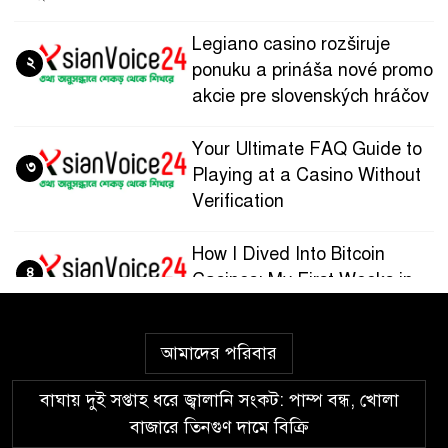
Legiano casino rozširuje
২
ponuku a prináša nové promo
akcie pre slovenských hráčov
Your Ultimate FAQ Guide to
৩
Playing at a Casino Without
Verification
How I Dived Into Bitcoin
৪
Casinos: My First Weeks in
the Crypto Gaming World
আমাদের পরিবার
Guía paso a paso para
৫
registrarte y jugar en
বাঘায় দুই সপ্তাহ ধরে জ্বালানি সংকট: পাম্প বন্ধ, খোলা
Wazamba Casino
বাজারে তিনগুণ দামে বিক্রি