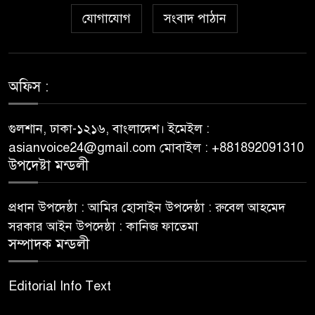
Kako sam otkrio Lolajack
যোগাযোগ
সংবাদ পাঠান
৬
Casino – osobno iskustvo od
prve prijave do isplate
Westace Casino vs Ostala
অফিস :
৭
Popularna Online Kazina:
Koja je Bolja Opcija?
গুলশান, ঢাকা-১২১৬, বাংলাদেশ। ইমেইল :
asianvoice24@gmail.com মোবাইল : +881892091310
Allyspin Casino Marks 21
উপদেষ্টা মন্ডলী
৮
Milestones in 2026 with Fresh
Games, Revamped Bonuses
প্রধান উপদেষ্ঠা : আমির হোসাইন উপদেষ্ঠা : রুবেল আহমেদ
and Mobile Upgrades
সরকার আইন উপদেষ্ঠা : কানিজ ফাতেমা
সম্পাদক মন্ডলী
75 Moves That Turned the
৯
Tide: A Real Player’s Tale
Editorial Info Text
Top 9 Reasons to Choose