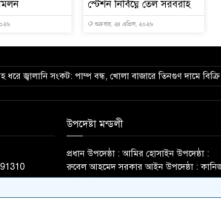
 মিলন
স্টেশন নির্বিঘ্নে তেল সরবরাহ
২০২৬
শুক্রবার, ২৪ এপ্রিল, ২০২৬
তাহ ধরে জ্বালানি সংকট: পাম্প বন্ধ, খোলা বাজারে তিনগুণ দামে বিক্রি
উপদেষ্টা মন্ডলী
প্রধান উপদেষ্ঠা : আমির হোসাইন উপদেষ্ঠা :
091310
রুবেল আহমেদ সরকার আইন উপদেষ্ঠা : কানি
ফাতেমা