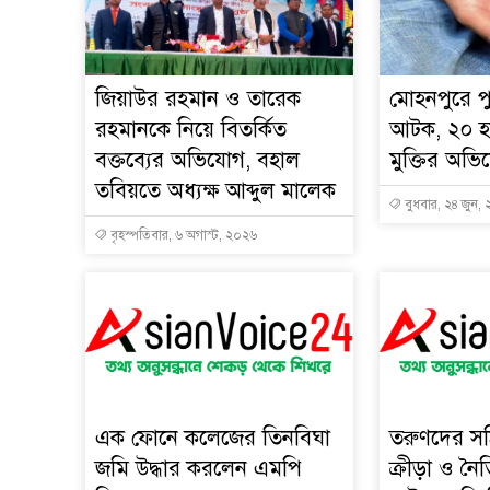
জিয়াউর রহমান ও তারেক
মোহনপুরে পু
রহমানকে নিয়ে বিতর্কিত
আটক, ২০ হ
বক্তব্যের অভিযোগ, বহাল
মুক্তির অভ
তবিয়তে অধ্যক্ষ আব্দুল মালেক
বুধবার, ২৪ জুন,
বৃহস্পতিবার, ৬ অগাস্ট, ২০২৬
এক ফোনে কলেজের তিনবিঘা
তরুণদের স
জমি উদ্ধার করলেন এমপি
ক্রীড়া ও নৈ