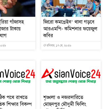
রিয়া গাঁজাসহ
জিরো কমপ্লেইন’ থানা গড়বে
াজার টাকায়
আরএমপি- কমিশনার ফয়েজুল
িযোগ
কবির
 ২০২৬
রবিবার, ১৭ মে, ২০২৬
ঠিক পথে রাখতে
শৃঙ্খলা ও নজরদারিতে
তিক শিক্ষার বিকল্প
মোহনপুর মৌসুমী ফিলিং