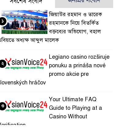
জনপ্রিয় সংবাদ
সর্বশেষ সংবাদ
জিয়াউর রহমান ও তারেক
১
রহমানকে নিয়ে বিতর্কিত
বক্তব্যের অভিযোগ, বহাল
বিয়তে অধ্যক্ষ আব্দুল মালেক
Legiano casino rozširuje
২
ponuku a prináša nové
promo akcie pre
slovenských hráčov
Your Ultimate FAQ
৩
Guide to Playing at a
Casino Without
erification