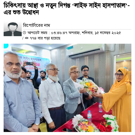
চিকিৎসায় আস্থা ও নতুন দিগন্ত ‘লাইফ সাইন হাসপাতাল’-
এর শুভ উদ্বোধন
রিপোর্টারের নাম
আপডেট সময় : ০৩:৪৬:৪৭ অপরাহ্ন, শনিবার, ১৫ নভেম্বর ২০২৫
/
৭৭৪ বার পড়া হয়েছে