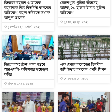
জিয়াউর রহমান ও তারেক
মোহনপুরে পুরিয়া গাঁজাসহ
রহমানকে নিয়ে বিতর্কিত বক্তব্যের
আটক, ২০ হাজার টাকায় মুক্তির
অভিযোগ, বহাল তবিয়তে অধ্যক্ষ
অভিযোগ
আব্দুল মালেক
বুধবার, ২৪ জুন, ২০২৬
বৃহস্পতিবার, ৬ অগাস্ট, ২০২৬
জিরো কমপ্লেইন’ থানা গড়বে
এক ফোনে কলেজের তিনবিঘা
আরএমপি- কমিশনার ফয়েজুল
জমি উদ্ধার করলেন এমপি মিলন
কবির
সোমবার, ৪ মে, ২০২৬
রবিবার, ১৭ মে, ২০২৬