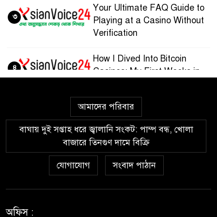
Your Ultimate FAQ Guide to
৩
Playing at a Casino Without
Verification
How I Dived Into Bitcoin
৪
Casinos: My First Weeks in
the Crypto Gaming World
আমাদের পরিবার
Guía paso a paso para
৫
registrarte y jugar en
বাঘায় দুই সপ্তাহ ধরে জ্বালানি সংকট: পাম্প বন্ধ, খোলা
Wazamba Casino
বাজারে তিনগুণ দামে বিক্রি
Kako sam otkrio Lolajack
যোগাযোগ
সংবাদ পাঠান
৬
Casino – osobno iskustvo od
prve prijave do isplate
Westace Casino vs Ostala
অফিস :