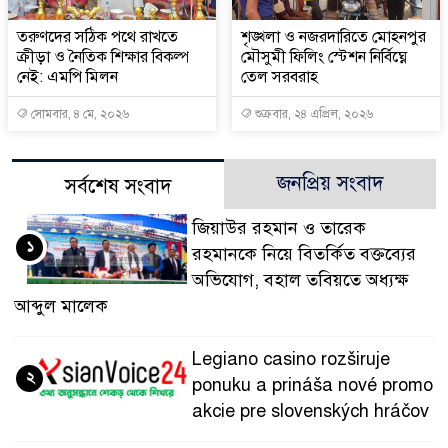
তরুণদের সঠিক পথে রাখতে
শৃঙ্খলা ও নজরদারিতে মোহনপুর
ক্রীড়া ও নৈতিক শিক্ষার বিকল্প
মৌসুমী ফিলিং স্টেশন নির্বিঘ্নে
নেই: এমপি মিলন
তেল সরবরাহ
সোমবার, ৪ মে, ২০২৬
শুক্রবার, ২৪ এপ্রিল, ২০২৬
জনপ্রিয় সংবাদ
সর্বশেষ সংবাদ
জিয়াউর রহমান ও তারেক
১
রহমানকে নিয়ে বিতর্কিত বক্তব্যের
অভিযোগ, বহাল তবিয়তে অধ্যক্ষ
আব্দুল মালেক
Legiano casino rozširuje
২
ponuku a prináša nové promo
akcie pre slovenských hráčov