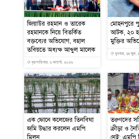
জিয়াউর রহমান ও তারেক
মোহনপুরে পু
রহমানকে নিয়ে বিতর্কিত
আটক, ২০ হ
বক্তব্যের অভিযোগ, বহাল
মুক্তির অভ
তবিয়তে অধ্যক্ষ আব্দুল মালেক
বুধবার, ২৪ জুন,
বৃহস্পতিবার, ৬ অগাস্ট, ২০২৬
এক ফোনে কলেজের তিনবিঘা
তরুণদের স
জমি উদ্ধার করলেন এমপি
ক্রীড়া ও নৈ
মিলন
নেই: এমপি