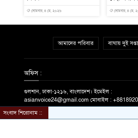
সোমবার, ৪ মে, ২০২৬
সোমবার, ৪ মে, 
আমাদের পরিবার
বাঘায় দুই সপ্
অফিস :
গুলশান, ঢাকা-১২১৬, বাংলাদেশ। ইমেইল :
asianvoice24@gmail.com মোবাইল : +881892
সংবাদ শিরোনাম ::
© All rights reserved © asianvoice24.com