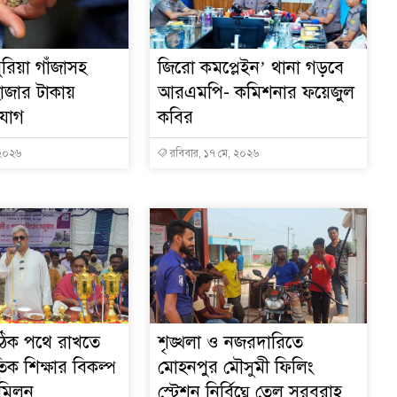
রিয়া গাঁজাসহ
জিরো কমপ্লেইন’ থানা গড়বে
াজার টাকায়
আরএমপি- কমিশনার ফয়েজুল
িযোগ
কবির
 ২০২৬
রবিবার, ১৭ মে, ২০২৬
ঠিক পথে রাখতে
শৃঙ্খলা ও নজরদারিতে
তিক শিক্ষার বিকল্প
মোহনপুর মৌসুমী ফিলিং
 মিলন
স্টেশন নির্বিঘ্নে তেল সরবরাহ