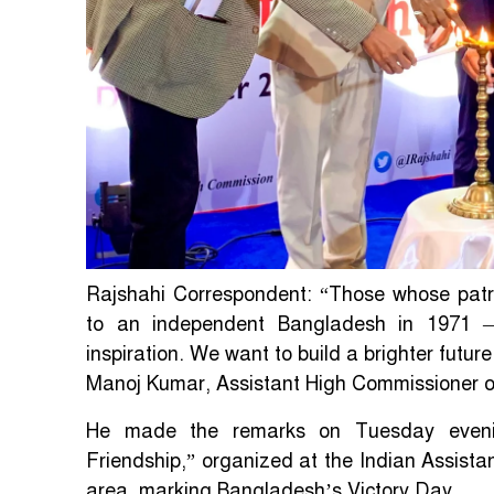
Rajshahi Correspondent: “Those whose patri
to an independent Bangladesh in 1971 —
inspiration. We want to build a brighter future
Manoj Kumar, Assistant High Commissioner of
He made the remarks on Tuesday evenin
Friendship,” organized at the Indian Assist
area, marking Bangladesh’s Victory Day.