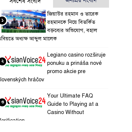
জনপ্রিয় সংবাদ
সর্বশেষ সংবাদ
জিয়াউর রহমান ও তারেক
১
রহমানকে নিয়ে বিতর্কিত
বক্তব্যের অভিযোগ, বহাল
বিয়তে অধ্যক্ষ আব্দুল মালেক
Legiano casino rozširuje
২
ponuku a prináša nové
promo akcie pre
slovenských hráčov
Your Ultimate FAQ
৩
Guide to Playing at a
Casino Without
erification