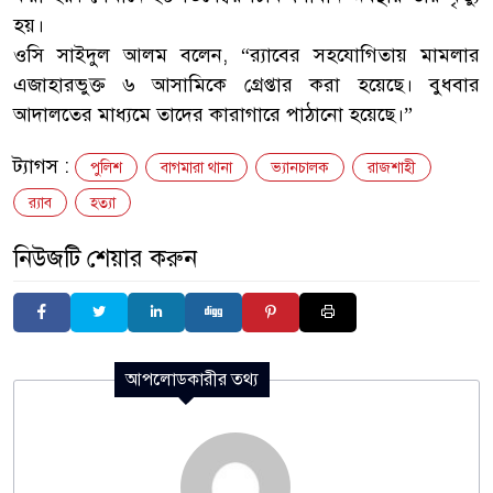
হয়।
ওসি সাইদুল আলম বলেন, “র‌্যাবের সহযোগিতায় মামলার
এজাহারভুক্ত ৬ আসামিকে গ্রেপ্তার করা হয়েছে। বুধবার
আদালতের মাধ্যমে তাদের কারাগারে পাঠানো হয়েছে।”
ট্যাগস :
পুলিশ
বাগমারা থানা
ভ্যানচালক
রাজশাহী
র‌্যাব
হত্যা
নিউজটি শেয়ার করুন
আপলোডকারীর তথ্য