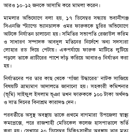
আরও ১০–১২ জনকে আসামি করে মামলা করেন।
মামলার অভিযোগে বলা হয়, ১৭ ডিসেম্বর সন্ধ্যায় ভবানীগঞ্জ
সিএনজি স্ট্যান্ডে ভ্যানচালক ওমর ফারুককে চুরির অভিযোগে
আটকে নির্যাতন চালানো হয়। সমিতির সভাপতি রেজাউল করিম
ও সাধারণ সম্পাদক আবদুল মতিনের নির্দেশে অন্য সদস্যরা
লোহার রড দিয়ে পেটায়। একপর্যায়ে ফারুক মাটিতে লুটিয়ে
পড়লে তাকে প্রাচীরের পাশে দাঁড় করিয়ে আবারও নির্যাতন করা
হয়।
নির্যাতনের পর তার কাছ থেকে ‘গাঁজা উদ্ধারের’ নাটক সাজিয়ে
বিষয়টি ভ্রাম্যমাণ আদালতে জানানো হয়। সহকারী কমিশনার
(ভূমি) সাইফুল ইসলাম ভূঞা তখন ফারুককে ১০০ টাকা অর্থদণ্ড
ও সাত দিনের বিনাশ্রম কারাদণ্ড দেন।
পরবর্তীতে অসুস্থ অবস্থায় তাকে প্রথমে বাগমারা উপজেলা স্বাস্থ্য
কমপ্লেক্সে, পরে রাজশাহী মেডিকেল কলেজ হাসপাতালে ভর্তি
করা হয়। সেখানে ২০ ডিসেম্বর চিকিৎসাধীন অবস্থায় তার মৃত্যু