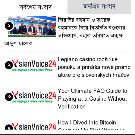
জনপ্রিয় সংবাদ
সর্বশেষ সংবাদ
জিয়াউর রহমান ও তারেক
১
রহমানকে নিয়ে বিতর্কিত বক্তব্যের
অভিযোগ, বহাল তবিয়তে অধ্যক্ষ
আব্দুল মালেক
Legiano casino rozširuje
২
ponuku a prináša nové promo
akcie pre slovenských hráčov
Your Ultimate FAQ Guide to
৩
Playing at a Casino Without
Verification
How I Dived Into Bitcoin
৪
Casinos: My First Weeks in