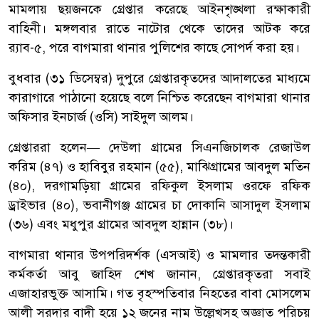
মামলায় ছয়জনকে গ্রেপ্তার করেছে আইনশৃঙ্খলা রক্ষাকারী
বাহিনী। মঙ্গলবার রাতে নাটোর থেকে তাদের আটক করে
র‌্যাব-৫, পরে বাগমারা থানার পুলিশের কাছে সোপর্দ করা হয়।
বুধবার (৩১ ডিসেম্বর) দুপুরে গ্রেপ্তারকৃতদের আদালতের মাধ্যমে
কারাগারে পাঠানো হয়েছে বলে নিশ্চিত করেছেন বাগমারা থানার
অফিসার ইনচার্জ (ওসি) সাইদুল আলম।
গ্রেপ্তাররা হলেন— দেউলা গ্রামের সিএনজিচালক রেজাউল
করিম (৪৭) ও হাবিবুর রহমান (৫৫), মাঝিগ্রামের আবদুল মতিন
(৪০), দরগামড়িয়া গ্রামের রফিকুল ইসলাম ওরফে রফিক
ড্রাইভার (৪০), ভবানীগঞ্জ গ্রামের চা দোকানি আসাদুল ইসলাম
(৩৬) এবং মধুপুর গ্রামের আবদুল হান্নান (৩৮)।
বাগমারা থানার উপপরিদর্শক (এসআই) ও মামলার তদন্তকারী
কর্মকর্তা আবু জাহিদ শেখ জানান, গ্রেপ্তারকৃতরা সবাই
এজাহারভুক্ত আসামি। গত বৃহস্পতিবার নিহতের বাবা মোসলেম
আলী সরদার বাদী হয়ে ১২ জনের নাম উল্লেখসহ অজ্ঞাত পরিচয়