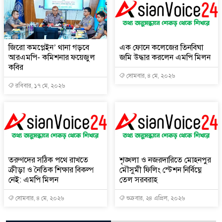
জিরো কমপ্লেইন’ থানা গড়বে
এক ফোনে কলেজের তিনবিঘা
আরএমপি- কমিশনার ফয়েজুল
জমি উদ্ধার করলেন এমপি মিলন
কবির
সোমবার, ৪ মে, ২০২৬
রবিবার, ১৭ মে, ২০২৬
তরুণদের সঠিক পথে রাখতে
শৃঙ্খলা ও নজরদারিতে মোহনপুর
ক্রীড়া ও নৈতিক শিক্ষার বিকল্প
মৌসুমী ফিলিং স্টেশন নির্বিঘ্নে
নেই: এমপি মিলন
তেল সরবরাহ
সোমবার, ৪ মে, ২০২৬
শুক্রবার, ২৪ এপ্রিল, ২০২৬