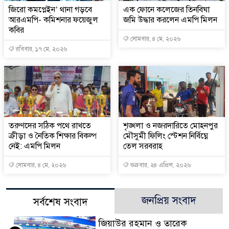
জিরো কমপ্লেইন’ থানা গড়বে
এক ফোনে কলেজের তিনবিঘা
আরএমপি- কমিশনার ফয়েজুল
জমি উদ্ধার করলেন এমপি মিলন
কবির
সোমবার, ৪ মে, ২০২৬
রবিবার, ১৭ মে, ২০২৬
তরুণদের সঠিক পথে রাখতে
শৃঙ্খলা ও নজরদারিতে মোহনপুর
ক্রীড়া ও নৈতিক শিক্ষার বিকল্প
মৌসুমী ফিলিং স্টেশন নির্বিঘ্নে
নেই: এমপি মিলন
তেল সরবরাহ
সোমবার, ৪ মে, ২০২৬
শুক্রবার, ২৪ এপ্রিল, ২০২৬
জনপ্রিয় সংবাদ
সর্বশেষ সংবাদ
জিয়াউর রহমান ও তারেক