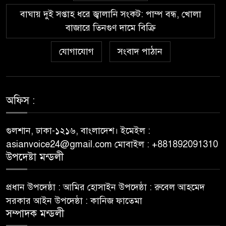
৫
registrarte y jugar en
বাঘায় দুই সপ্তাহ ধরে জ্বালানি সংকট: পাম্প বন্ধ, খোলা
Wazamba Casino
বাজারে তিনগুণ দামে বিক্রি
Kako sam otkrio Lolajack
যোগাযোগ
সংবাদ পাঠান
৬
Casino – osobno iskustvo od
prve prijave do isplate
Westace Casino vs Ostala
অফিস :
৭
Popularna Online Kazina:
Koja je Bolja Opcija?
গুলশান, ঢাকা-১২১৬, বাংলাদেশ। ইমেইল :
asianvoice24@gmail.com মোবাইল : +881892091310
Allyspin Casino Marks 21
উপদেষ্টা মন্ডলী
৮
Milestones in 2026 with Fresh
Games, Revamped Bonuses
প্রধান উপদেষ্ঠা : আমির হোসাইন উপদেষ্ঠা : রুবেল আহমেদ
and Mobile Upgrades
সরকার আইন উপদেষ্ঠা : কানিজ ফাতেমা
সম্পাদক মন্ডলী
75 Moves That Turned the