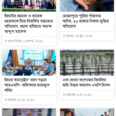
জিয়াউর রহমান ও তারেক
মোহনপুরে পুরিয়া গাঁজাসহ
রহমানকে নিয়ে বিতর্কিত বক্তব্যের
আটক, ২০ হাজার টাকায় মুক্তির
অভিযোগ, বহাল তবিয়তে অধ্যক্ষ
অভিযোগ
আব্দুল মালেক
বুধবার, ২৪ জুন, ২০২৬
বৃহস্পতিবার, ৬ অগাস্ট, ২০২৬
জিরো কমপ্লেইন’ থানা গড়বে
এক ফোনে কলেজের তিনবিঘা
আরএমপি- কমিশনার ফয়েজুল
জমি উদ্ধার করলেন এমপি মিলন
কবির
সোমবার, ৪ মে, ২০২৬
রবিবার, ১৭ মে, ২০২৬