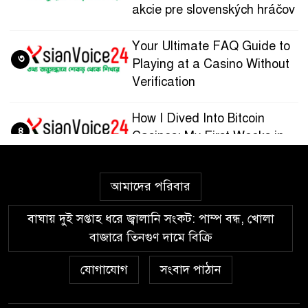
akcie pre slovenských hráčov
Your Ultimate FAQ Guide to
৩
Playing at a Casino Without
Verification
How I Dived Into Bitcoin
৪
Casinos: My First Weeks in
the Crypto Gaming World
আমাদের পরিবার
Guía paso a paso para
৫
registrarte y jugar en
বাঘায় দুই সপ্তাহ ধরে জ্বালানি সংকট: পাম্প বন্ধ, খোলা
Wazamba Casino
বাজারে তিনগুণ দামে বিক্রি
Kako sam otkrio Lolajack
যোগাযোগ
সংবাদ পাঠান
৬
Casino – osobno iskustvo od
prve prijave do isplate