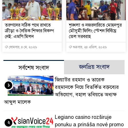
তরুণদের সঠিক পথে রাখতে
শৃঙ্খলা ও নজরদারিতে মোহনপুর
ক্রীড়া ও নৈতিক শিক্ষার বিকল্প
মৌসুমী ফিলিং স্টেশন নির্বিঘ্নে
নেই: এমপি মিলন
তেল সরবরাহ
সোমবার, ৪ মে, ২০২৬
শুক্রবার, ২৪ এপ্রিল, ২০২৬
জনপ্রিয় সংবাদ
সর্বশেষ সংবাদ
জিয়াউর রহমান ও তারেক
১
রহমানকে নিয়ে বিতর্কিত বক্তব্যের
অভিযোগ, বহাল তবিয়তে অধ্যক্ষ
আব্দুল মালেক
Legiano casino rozširuje
২
ponuku a prináša nové promo