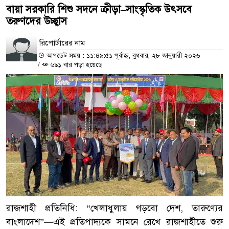
বায়া সরকারি শিশু সদনে ক্রীড়া–সাংস্কৃতিক উৎসবে
তরুণদের উচ্ছ্বাস
রিপোর্টারের নাম
আপডেট সময় : ১১:৪৯:৫১ পূর্বাহ্ন, বুধবার, ২৮ জানুয়ারী ২০২৬
/
৬৯১ বার পড়া হয়েছে
রাজশাহী প্রতিনিধি: “খেলাধুলায় গড়বো দেশ, তারুণ্যের
বাংলাদেশ”—এই প্রতিপাদ্যকে সামনে রেখে রাজশাহীতে শুরু