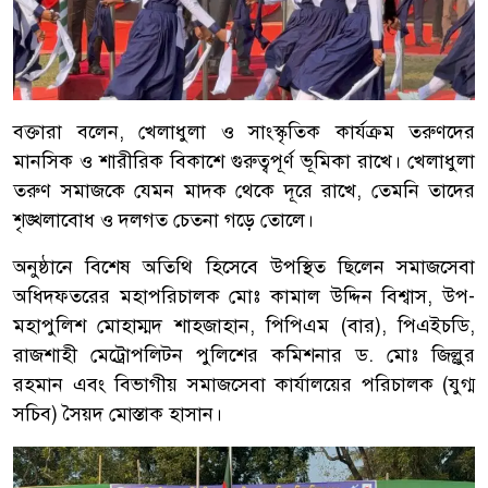
বক্তারা বলেন, খেলাধুলা ও সাংস্কৃতিক কার্যক্রম তরুণদের
মানসিক ও শারীরিক বিকাশে গুরুত্বপূর্ণ ভূমিকা রাখে। খেলাধুলা
তরুণ সমাজকে যেমন মাদক থেকে দূরে রাখে, তেমনি তাদের
শৃঙ্খলাবোধ ও দলগত চেতনা গড়ে তোলে।
অনুষ্ঠানে বিশেষ অতিথি হিসেবে উপস্থিত ছিলেন সমাজসেবা
অধিদফতরের মহাপরিচালক মোঃ কামাল উদ্দিন বিশ্বাস, উপ-
মহাপুলিশ মোহাম্মদ শাহজাহান, পিপিএম (বার), পিএইচডি,
রাজশাহী মেট্রোপলিটন পুলিশের কমিশনার ড. মোঃ জিল্লুর
রহমান এবং বিভাগীয় সমাজসেবা কার্যালয়ের পরিচালক (যুগ্ম
সচিব) সৈয়দ মোস্তাক হাসান।