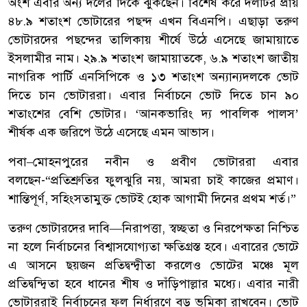
অংশ এবার অন্য দলের দিকে ঝুঁকছেন। বিশেষ করে দলটির প্রায়
৪৮.৯ শতাংশ ভোটারের পছন্দ এখন বিএনপি। এছাড়া তরুণ
ভোটারদের পছন্দের তালিকায় শীর্ষে উঠে এসেছে জামায়াতে
ইসলামীর নাম। ২৯.৯ শতাংশ জামায়াতকে, ৬.৯ শতাংশ জাতীয়
নাগরিক পার্টি এনসিপিকে ও ১৩ শতাংশ অন্যান্যদলকে ভোট
দিতে চান ভোটাররা। এবার নির্বাচনে ভোট দিতে চান ৯০
শতাংশের বেশি ভোটার। ‘আনকভারিং দ্য পাবলিক পালস’
শীর্ষক এক জরিপে উঠে এসেছে এমন আভাস।
পবা–মোহনপুরের নবীন ও প্রবীণ ভোটাররা এবার
বলছেন-“প্রতিশ্রুতির ফুলঝুরি নয়, আমরা চাই কাজের প্রমাণ।
শান্তিপূর্ণ, সহিংসতামুক্ত ভোটই হোক আগামী দিনের প্রথম শর্ত।”
তরুণ ভোটারদের দাবি—নিরাপত্তা, স্বচ্ছতা ও নিরপেক্ষতা নিশ্চিত
না হলে নির্বাচনের বিশ্বাসযোগ্যতা ক্ষতিগ্রস্ত হবে। এবারের ভোটে
এ আসনে ছয়জন প্রতিদ্বন্দ্বীতা করলেও ভোটের মঞ্চে মূল
প্রতিদ্বন্দ্বিতা হবে ধানের শীষ ও দাঁড়িপাল্লার মধ্যে। এবার নারী
ভোটাররাই নির্বাচনের ফল নির্ধারণে বড় ভূমিকা রাখবেন। ভোট