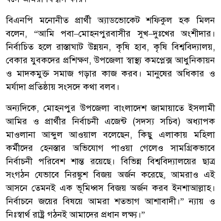
বিএনপি মনোনীত প্রার্থী অ্যাডভোকেট শফিকুল হক মিলন
বলেন, “আমি পবা–মোহনপুরবাসীর সুখ–দুঃখের অংশীদার।
নির্বাচিত হলে রাস্তাঘাট উন্নয়ন, কৃষি হাব, কৃষি বিশ্ববিদ্যালয়,
বেকার যুবকদের প্রশিক্ষণ, উপজেলা স্বাস্থ্য কমপ্লেক্স আধুনিকায়ন
ও মাদকমুক্ত সমাজ গড়ার কাজ করব। মানুষের অধিকার ও
মর্যাদা প্রতিষ্ঠায় সংসদে কথা বলব।
অন্যদিকে, মোহনপুর উপজেলা বাংলাদেশ জামায়াতে ইসলামী
আমির ও প্রার্থীর নির্বাচনী এজেন্ট (সদস্য সচিব) অধ্যাপক
মাওলানা আব্দুল আওয়াল বলেছেন, কিছু এলাকায় মহিলা
কর্মীদের হেনস্তার অভিযোগ পাওয়া গেলেও সামগ্রিকভাবে
নির্বাচনী পরিবেশ শান্ত রয়েছে। বিভিন্ন বিশ্ববিদ্যালয়ের ছাত্র
সংগঠন যেভাবে নিরঙ্কুশ বিজয় অর্জন করেছে, আমরাও এই
আসনে তেমনই এক ভূমিধ্বস বিজয় অর্জন করব ইনশাআল্লাহ।
নির্বাচনে জয়ের বিষয়ে আমরা শতভাগ আশাবাদী।” ন্যায় ও
নিঃস্বার্থ রাষ্ট্র গঠনই আমাদের প্রধান লক্ষ্য।”