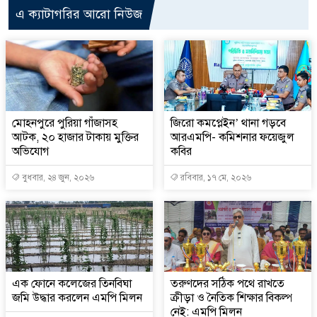
এ ক্যাটাগরির আরো নিউজ
মোহনপুরে পুরিয়া গাঁজাসহ
জিরো কমপ্লেইন’ থানা গড়বে
আটক, ২০ হাজার টাকায় মুক্তির
আরএমপি- কমিশনার ফয়েজুল
অভিযোগ
কবির
বুধবার, ২৪ জুন, ২০২৬
রবিবার, ১৭ মে, ২০২৬
এক ফোনে কলেজের তিনবিঘা
তরুণদের সঠিক পথে রাখতে
জমি উদ্ধার করলেন এমপি মিলন
ক্রীড়া ও নৈতিক শিক্ষার বিকল্প
নেই: এমপি মিলন