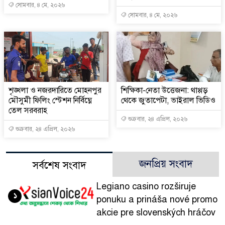
সোমবার, ৪ মে, ২০২৬
সোমবার, ৪ মে, ২০২৬
শৃঙ্খলা ও নজরদারিতে মোহনপুর
শিক্ষিকা-নেতা উত্তেজনা: থাপ্পড়
মৌসুমী ফিলিং স্টেশন নির্বিঘ্নে
থেকে জুতাপেটা, ভাইরাল ভিডিও
তেল সরবরাহ
শুক্রবার, ২৪ এপ্রিল, ২০২৬
শুক্রবার, ২৪ এপ্রিল, ২০২৬
জনপ্রিয় সংবাদ
সর্বশেষ সংবাদ
Legiano casino rozširuje
১
ponuku a prináša nové promo
akcie pre slovenských hráčov