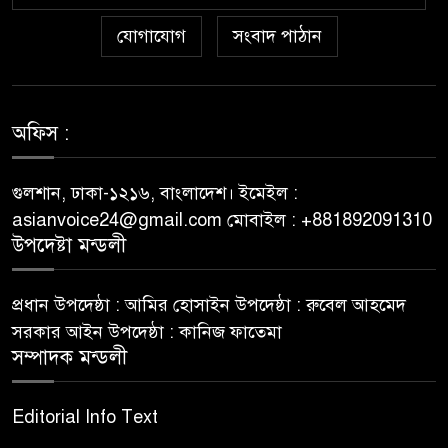
৬
Popularna Online Kazina:
যোগাযোগ
সংবাদ পাঠান
Koja je Bolja Opcija?
Allyspin Casino Marks 21
৭
Milestones in 2026 with Fresh
অফিস :
Games, Revamped Bonuses
and Mobile Upgrades
গুলশান, ঢাকা-১২১৬, বাংলাদেশ। ইমেইল :
asianvoice24@gmail.com মোবাইল : +881892091310
75 Moves That Turned the
উপদেষ্টা মন্ডলী
৮
Tide: A Real Player’s Tale
প্রধান উপদেষ্ঠা : আমির হোসাইন উপদেষ্ঠা : রুবেল আহমেদ
Top 9 Reasons to Choose
সরকার আইন উপদেষ্ঠা : কানিজ ফাতেমা
৯
Eth Gambling Sites for Your
সম্পাদক মন্ডলী
Next Gaming Adventure
Editorial Info Text
Polacy zyskują nowe
১০