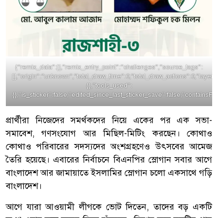
{“remix_data”:[],”remix_entry_point”:”challenges”,”source_tags”:
[],”origin”:”unknown”,”total_draw_time”:0,”total_draw_actions”:0,”laye
{},”tools_used”:
{},”is_sticker”:false,”edited_since_last_sticker_save”:false,”containsFT
প্রার্থীরা নিজেদের সমর্থকদের নিয়ে একের পর এক সভা-
সমাবেশ, গণসংযোগ আর মিছিল-মিটিং করছেন। কোথাও
কোথাও পরিবারের সদস্যদের অংশগ্রহণেও উৎসবের আমেজ
তৈরি হয়েছে। এবারের নির্বাচনে বিএনপির স্লোগান সবার আগে
বাংলাদেশ আর জামায়াতে ইসলামির স্লোগান চলো একসাথে গড়ি
বাংলাদেশ।
আগে যারা আওয়ামী লীগকে ভোট দিতেন, তাদের বড় একটি