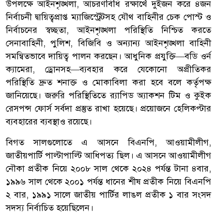
উপলক্ষে আইনশৃঙ্খলা, আচরণবিধি রক্ষার্থে দুইজন করে ৪জন
নির্বাচনী দ্বায়িত্বপ্রাপ্ত ম্যাজিস্ট্রেটসহ যৌথ বাহিনীর চেক পোস্ট ও
নির্বাচনের স্বচ্ছতা, আইনশৃঙ্খলা পরিস্থিতি নিশ্চিত করতে
সেনাবাহিনী, পুলিশ, বিজিবি ও অন্যান্য আইনশৃঙ্খলা বাহিনী
সমন্বিতভাবে দায়িত্ব পালন করছেন। আধুনিক প্রযুক্তি—বডি ওর্ন
ক্যামেরা, ড্রোনসহ—ব্যবহার করে যেকোনো অপ্রীতিকর
পরিস্থিতি দ্রুত শনাক্ত ও মোকাবিলা করা হবে বলে কর্তৃপক্ষ
জানিয়েছে। জরুরি পরিস্থিতিতে র‍্যাপিড অ্যাকশন টিম ও কুইক
রেসপন্স ফোর্স সর্বদা প্রস্তুত রাখা হয়েছে। প্রয়োজনে হেলিকপ্টার
ব্যবহারের ব্যবস্থাও রয়েছে।
বিগত সালগুলোতে এ আসনে বিএনপি, আওয়ামীলীগ,
জাতীয়পার্টি পাল্টাপাল্টি আধিপত্য ছিল। এ আসনে আওয়ামীলীগ
নৌকা প্রতীক নিয়ে ২০০৮ সাল থেকে ২০২৪ পর্যন্ত টানা ৪বার,
১৯৯৬ সাল থেকে ২০০১ পর্যন্ত ধানের শীষ প্রতীক নিয়ে বিএনপি
২ বার, ১৯৯১ সালে জাতীয় পার্টির লাঙল প্রতীক ১ বার সংসদ
সদস্য নির্বাচিত হয়েছিলেন।