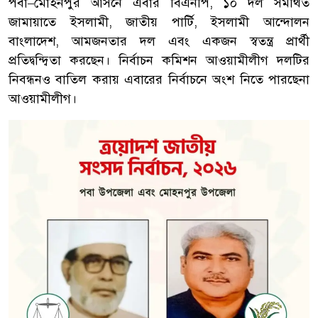
পবা–মোহনপুর আসনে এবার বিএনপি, ১০ দল সমর্থিত
জামায়াতে ইসলামী, জাতীয় পার্টি, ইসলামী আন্দোলন
বাংলাদেশ, আমজনতার দল এবং একজন স্বতন্ত্র প্রার্থী
প্রতিদ্বন্দ্বিতা করছেন। নির্বাচন কমিশন আওয়ামীলীগ দলটির
নিবন্ধনও বাতিল করায় এবারের নির্বাচনে অংশ নিতে পারছেনা
আওয়ামীলীগ।