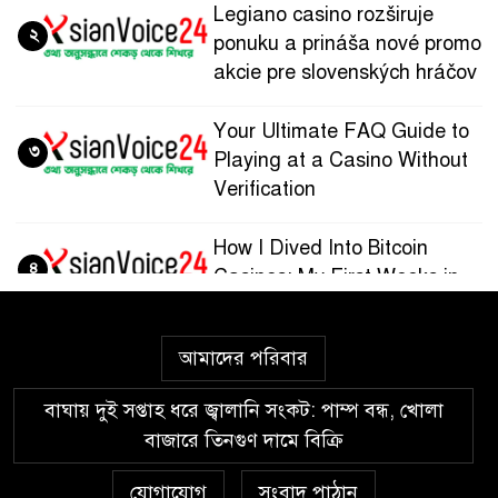
Legiano casino rozširuje
২
ponuku a prináša nové promo
akcie pre slovenských hráčov
Your Ultimate FAQ Guide to
৩
Playing at a Casino Without
Verification
How I Dived Into Bitcoin
৪
Casinos: My First Weeks in
the Crypto Gaming World
আমাদের পরিবার
Guía paso a paso para
৫
registrarte y jugar en
বাঘায় দুই সপ্তাহ ধরে জ্বালানি সংকট: পাম্প বন্ধ, খোলা
Wazamba Casino
বাজারে তিনগুণ দামে বিক্রি
Kako sam otkrio Lolajack
যোগাযোগ
সংবাদ পাঠান