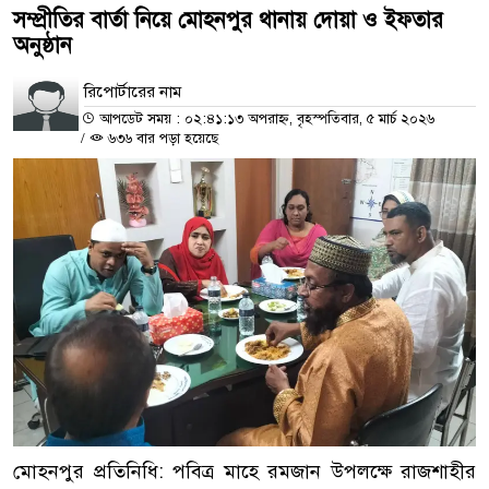
সম্প্রীতির বার্তা নিয়ে মোহনপুর থানায় দোয়া ও ইফতার
অনুষ্ঠান
রিপোর্টারের নাম
আপডেট সময় : ০২:৪১:১৩ অপরাহ্ন, বৃহস্পতিবার, ৫ মার্চ ২০২৬
/
৬৩৬ বার পড়া হয়েছে
মোহনপুর প্রতিনিধি: পবিত্র মাহে রমজান উপলক্ষে রাজশাহীর