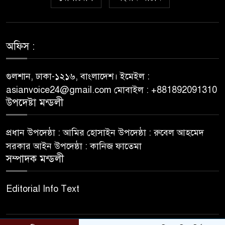
৬
Casino – osobno iskustvo od
prve prijave do isplate
Westace Casino vs Ostala
অফিস :
৭
Popularna Online Kazina:
Koja je Bolja Opcija?
গুলশান, ঢাকা-১২১৬, বাংলাদেশ। ইমেইল :
asianvoice24@gmail.com মোবাইল : +881892091310
Allyspin Casino Marks 21
উপদেষ্টা মন্ডলী
৮
Milestones in 2026 with Fresh
Games, Revamped Bonuses
প্রধান উপদেষ্ঠা : আমির হোসাইন উপদেষ্ঠা : রুবেল আহমেদ
and Mobile Upgrades
সরকার আইন উপদেষ্ঠা : কানিজ ফাতেমা
সম্পাদক মন্ডলী
75 Moves That Turned the
৯
Tide: A Real Player’s Tale
Editorial Info Text
Top 9 Reasons to Choose
১০
Eth Gambling Sites for Your