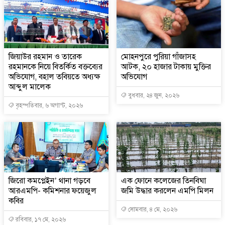
জিয়াউর রহমান ও তারেক
মোহনপুরে পুরিয়া গাঁজাসহ
রহমানকে নিয়ে বিতর্কিত বক্তব্যের
আটক, ২০ হাজার টাকায় মুক্তির
অভিযোগ, বহাল তবিয়তে অধ্যক্ষ
অভিযোগ
আব্দুল মালেক
বুধবার, ২৪ জুন, ২০২৬
বৃহস্পতিবার, ৬ অগাস্ট, ২০২৬
জিরো কমপ্লেইন’ থানা গড়বে
এক ফোনে কলেজের তিনবিঘা
আরএমপি- কমিশনার ফয়েজুল
জমি উদ্ধার করলেন এমপি মিলন
কবির
সোমবার, ৪ মে, ২০২৬
রবিবার, ১৭ মে, ২০২৬