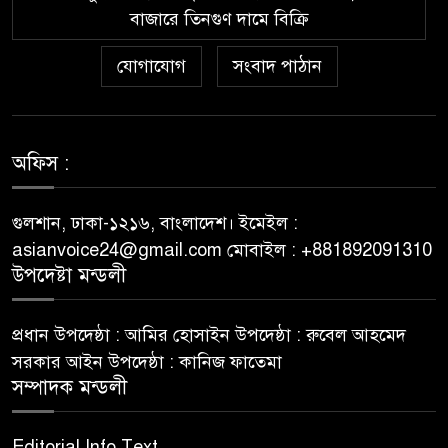
Wazamba Casino
বাজারে তিনগুণ দামে বিক্রি
Kako sam otkrio Lolajack
যোগাযোগ
সংবাদ পাঠান
৬
Casino – osobno iskustvo od
prve prijave do isplate
Westace Casino vs Ostala
অফিস :
৭
Popularna Online Kazina:
Koja je Bolja Opcija?
গুলশান, ঢাকা-১২১৬, বাংলাদেশ। ইমেইল :
asianvoice24@gmail.com মোবাইল : +881892091310
Allyspin Casino Marks 21
উপদেষ্টা মন্ডলী
৮
Milestones in 2026 with Fresh
Games, Revamped Bonuses
প্রধান উপদেষ্ঠা : আমির হোসাইন উপদেষ্ঠা : রুবেল আহমেদ
and Mobile Upgrades
সরকার আইন উপদেষ্ঠা : কানিজ ফাতেমা
সম্পাদক মন্ডলী
75 Moves That Turned the
৯
Tide: A Real Player’s Tale
Editorial Info Text