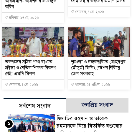
আরএমপি- কমিশনার ফয়েজুল
জমি উদ্ধার করলেন এমপি মিলন
কবির
সোমবার, ৪ মে, ২০২৬
রবিবার, ১৭ মে, ২০২৬
তরুণদের সঠিক পথে রাখতে
শৃঙ্খলা ও নজরদারিতে মোহনপুর
ক্রীড়া ও নৈতিক শিক্ষার বিকল্প
মৌসুমী ফিলিং স্টেশন নির্বিঘ্নে
নেই: এমপি মিলন
তেল সরবরাহ
সোমবার, ৪ মে, ২০২৬
শুক্রবার, ২৪ এপ্রিল, ২০২৬
জনপ্রিয় সংবাদ
সর্বশেষ সংবাদ
জিয়াউর রহমান ও তারেক
১
রহমানকে নিয়ে বিতর্কিত বক্তব্যের