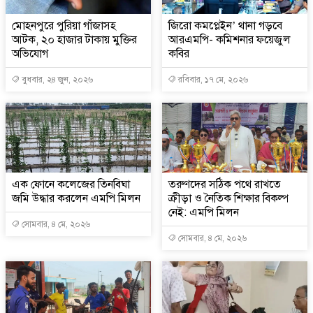
মোহনপুরে পুরিয়া গাঁজাসহ
জিরো কমপ্লেইন’ থানা গড়বে
আটক, ২০ হাজার টাকায় মুক্তির
আরএমপি- কমিশনার ফয়েজুল
অভিযোগ
কবির
বুধবার, ২৪ জুন, ২০২৬
রবিবার, ১৭ মে, ২০২৬
এক ফোনে কলেজের তিনবিঘা
তরুণদের সঠিক পথে রাখতে
জমি উদ্ধার করলেন এমপি মিলন
ক্রীড়া ও নৈতিক শিক্ষার বিকল্প
নেই: এমপি মিলন
সোমবার, ৪ মে, ২০২৬
সোমবার, ৪ মে, ২০২৬