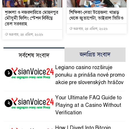
শৃঙ্খলা ও নজরদারিতে মোহনপুর
শিক্ষিকা-নেতা উত্তেজনা: থাপ্পড়
মৌসুমী ফিলিং স্টেশন নির্বিঘ্নে
থেকে জুতাপেটা, ভাইরাল ভিডিও
তেল সরবরাহ
শুক্রবার, ২৪ এপ্রিল, ২০২৬
শুক্রবার, ২৪ এপ্রিল, ২০২৬
জনপ্রিয় সংবাদ
সর্বশেষ সংবাদ
Legiano casino rozširuje
১
ponuku a prináša nové promo
akcie pre slovenských hráčov
Your Ultimate FAQ Guide to
২
Playing at a Casino Without
Verification
How I Dived Into Bitcoin