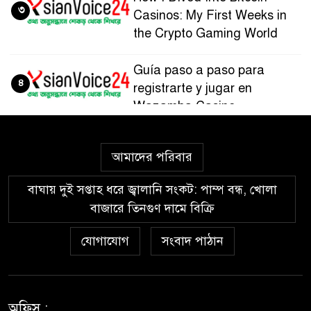
৩
Casinos: My First Weeks in
the Crypto Gaming World
Guía paso a paso para
৪
registrarte y jugar en
Wazamba Casino
Kako sam otkrio Lolajack
৫
আমাদের পরিবার
Casino – osobno iskustvo od
prve prijave do isplate
বাঘায় দুই সপ্তাহ ধরে জ্বালানি সংকট: পাম্প বন্ধ, খোলা
বাজারে তিনগুণ দামে বিক্রি
Westace Casino vs Ostala
৬
Popularna Online Kazina:
যোগাযোগ
সংবাদ পাঠান
Koja je Bolja Opcija?
Allyspin Casino Marks 21
৭
Milestones in 2026 with Fresh
অফিস :