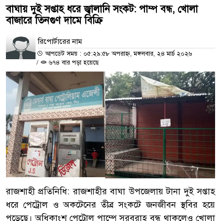
বাঘায় দুই সপ্তাহ ধরে জ্বালানি সংকট: পাম্প বন্ধ, খোলা
বাজারে তিনগুণ দামে বিক্রি
রিপোর্টারের নাম
আপডেট সময় : ০৫:২৯:৫৮ অপরাহ্ন, মঙ্গলবার, ২৪ মার্চ ২০২৬
/
৬৭৪ বার পড়া হয়েছে
রাজশাহী প্রতিনিধি: রাজশাহীর বাঘা উপজেলায় টানা দুই সপ্তাহ
ধরে পেট্রোল ও অকটেনের তীব্র সংকটে জনজীবন স্থবির হয়ে
পড়েছে। অধিকাংশ পেট্রোল পাম্পে সরবরাহ বন্ধ থাকলেও খোলা