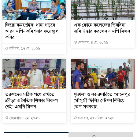
জিরো কমপ্লেইন’ থানা গড়বে
এক ফোনে কলেজের তিনবিঘা
আরএমপি- কমিশনার ফয়েজুল
জমি উদ্ধার করলেন এমপি মিলন
কবির
সোমবার, ৪ মে, ২০২৬
রবিবার, ১৭ মে, ২০২৬
তরুণদের সঠিক পথে রাখতে
শৃঙ্খলা ও নজরদারিতে মোহনপুর
ক্রীড়া ও নৈতিক শিক্ষার বিকল্প
মৌসুমী ফিলিং স্টেশন নির্বিঘ্নে
নেই: এমপি মিলন
তেল সরবরাহ
সোমবার, ৪ মে, ২০২৬
শুক্রবার, ২৪ এপ্রিল, ২০২৬