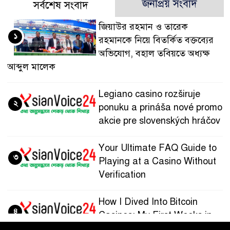
জনপ্রিয় সংবাদ
সর্বশেষ সংবাদ
জিয়াউর রহমান ও তারেক
১
রহমানকে নিয়ে বিতর্কিত বক্তব্যের
অভিযোগ, বহাল তবিয়তে অধ্যক্ষ
আব্দুল মালেক
Legiano casino rozširuje
২
ponuku a prináša nové promo
akcie pre slovenských hráčov
Your Ultimate FAQ Guide to
৩
Playing at a Casino Without
Verification
How I Dived Into Bitcoin
৪
Casinos: My First Weeks in
the Crypto Gaming World