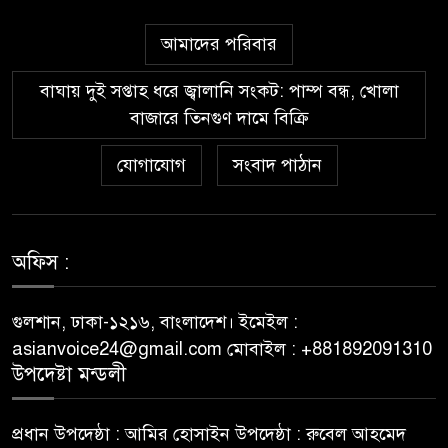
আমাদের পরিবার
Guía paso a paso para
৫
registrarte y jugar en
বাঘায় দুই সপ্তাহ ধরে জ্বালানি সংকট: পাম্প বন্ধ, খোলা
Wazamba Casino
বাজারে তিনগুণ দামে বিক্রি
Kako sam otkrio Lolajack
যোগাযোগ
সংবাদ পাঠান
৬
Casino – osobno iskustvo od
prve prijave do isplate
Westace Casino vs Ostala
অফিস :
৭
Popularna Online Kazina:
Koja je Bolja Opcija?
গুলশান, ঢাকা-১২১৬, বাংলাদেশ। ইমেইল :
asianvoice24@gmail.com মোবাইল : +881892091310
Allyspin Casino Marks 21
উপদেষ্টা মন্ডলী
৮
Milestones in 2026 with Fresh
Games, Revamped Bonuses
প্রধান উপদেষ্ঠা : আমির হোসাইন উপদেষ্ঠা : রুবেল আহমেদ
and Mobile Upgrades