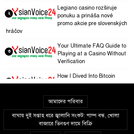
Legiano casino rozširuje
২
ponuku a prináša nové
promo akcie pre slovenských
hráčov
Your Ultimate FAQ Guide to
৩
Playing at a Casino Without
Verification
How I Dived Into Bitcoin
৪
Casinos: My First Weeks in
the Crypto Gaming World
আমাদের পরিবার
Guía paso a paso para
৫
registrarte y jugar en
বাঘায় দুই সপ্তাহ ধরে জ্বালানি সংকট: পাম্প বন্ধ, খোলা
Wazamba Casino
বাজারে তিনগুণ দামে বিক্রি