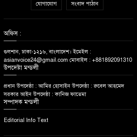
Kako sam otkrio Lolajack
যোগাযোগ
সংবাদ পাঠান
৬
Casino – osobno iskustvo od
prve prijave do isplate
অফিস :
Westace Casino vs Ostala
৭
Popularna Online Kazina:
Koja je Bolja Opcija?
গুলশান, ঢাকা-১২১৬, বাংলাদেশ। ইমেইল :
asianvoice24@gmail.com মোবাইল : +881892091310
Allyspin Casino Marks 21
উপদেষ্টা মন্ডলী
৮
Milestones in 2026 with
Fresh Games, Revamped
প্রধান উপদেষ্ঠা : আমির হোসাইন উপদেষ্ঠা : রুবেল আহমেদ
Bonuses and Mobile Upgrades
সরকার আইন উপদেষ্ঠা : কানিজ ফাতেমা
সম্পাদক মন্ডলী
75 Moves That Turned the
৯
Tide: A Real Player’s Tale
Editorial Info Text
Top 9 Reasons to Choose
১০