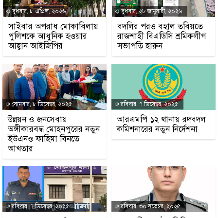
বুধবার, ৮ এপ্রিল, ২০২৬
বুধবার, ২৮ জানুয়ারী, ২০২৬
সাইবার অপরাধ মোকাবিলায়
বদলির পরও বহাল তবিয়তে
পুলিশকে আধুনিক হওয়ার
রাজশাহী বিএডিসি শ্রমিকলীগ
আহ্বান আইজিপির
সভাপতি হারুন
সোমবার, ৮ ডিসেম্বর, ২০২৫
রবিবার, ৭ ডিসেম্বর, ২০২৫
উন্নয়ন ও জনসেবায়
আরএমপি ১২ থানায় রদবদল
অঙ্গীকারবদ্ধ মোহনপুরের নতুন
কমিশনারের নতুন নির্দেশনা
ইউএনও ফাহিমা বিনতে
আখতার
রবিবার, ৭ ডিসেম্বর, ২০২৫
রবিবার, ৩০ নভেম্বর, ২০২৫