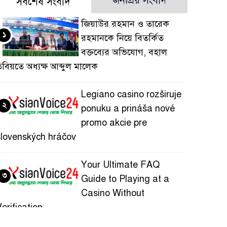
জনপ্রিয় সংবাদ
সর্বশেষ সংবাদ
জিয়াউর রহমান ও তারেক
১
রহমানকে নিয়ে বিতর্কিত
বক্তব্যের অভিযোগ, বহাল
বিয়তে অধ্যক্ষ আব্দুল মালেক
Legiano casino rozširuje
২
ponuku a prináša nové
promo akcie pre
slovenských hráčov
Your Ultimate FAQ
৩
Guide to Playing at a
Casino Without
erification