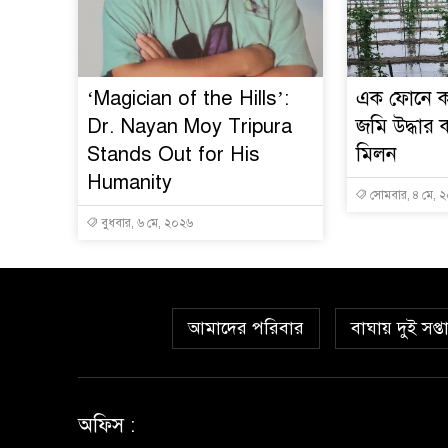
‘Magician of the Hills’:
এক ফোনে ক
Dr. Nayan Moy Tripura
জমি উদ্ধার
Stands Out for His
মিলন
Humanity
সোমবার, ৪ মে, 
বুধবার, ৬ মে, ২০২৬
আমাদের পরিবার
বাঘায় দুই সপ্
অফিস :