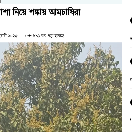
াশা নিয়ে শঙ্কায় আমচাষিরা
ুয়ারী ২০২৫
/
৬৯১ বার পড়া হয়েছে
ত
V