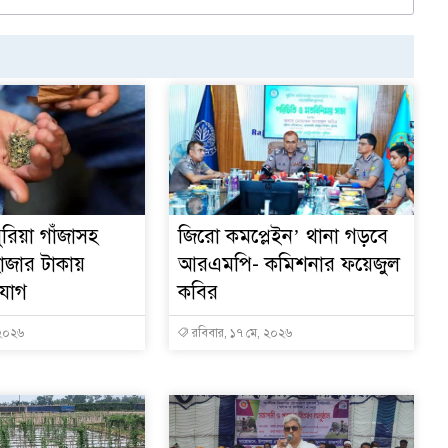
রিয়া গাঁজাসহ
জিরো কমপ্লেইন’ থানা গড়বে
াজার টাকায়
আরএমপি- কমিশনার ফয়েজুল
িযোগ
কবির
 ২০২৬
রবিবার, ১৭ মে, ২০২৬