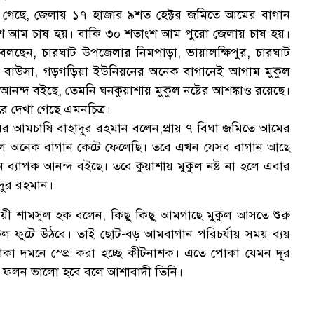
ানা গেছে, জেলায় ১৭ হাজার ৯শত হেক্টর জমিতে আমের বাগান
ংশ আম চাষ হয়। বাকি ৩০ শতাংশ আম পুরো জেলায় চাষ হয়।
লছেন, চারঘাট উপজেলার নিমপাড়া, ভায়ালক্ষিপুর, চারঘাট
ম, বাউসা, গড়গড়িয়া ইউনিয়নের অনেক বাগানেই আগাম মুকুল
ন্দ বইছে, তেমনি ঘনকুয়াশায় মুকুল নষ্টের আশঙ্কাও রয়েছে।
ে দেখা গেছে এমনচিত্র।
ের আমচাষি বাহাদুর রহমান বলেন,প্রায় ৭ বিঘা জমিতে আমের
ফলে অনেক বাগান কেটে ফেলেছি। তবে এখন যেসব বাগান আছে
্যাপক আনন্দ বইছে। তবে কুয়াশায় মুকুল নষ্ট না হলে এবার
দুর রহমান।
য়ী শামসুল হক বলেন, কিছু কিছু আমগাছে মুকুল আসতে শুরু
ুল ফুটে উঠবে। তাই ছোট-বড় আমবাগান পরিচর্যায় সময় ব্যয়
া দমনে স্প্রে করা হচ্ছে কীটনাশক। এতে পোকা যেমন দূর
 করে ফলন ভালো হবে বলে আশাবাদী তিনি।