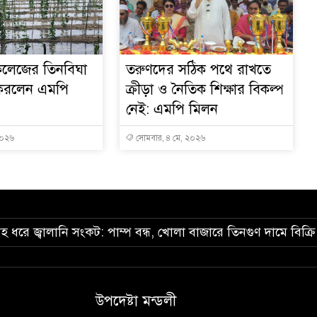
লেজের তিনবিঘা
তরুণদের সঠিক পথে রাখতে
 করলেন এমপি
ক্রীড়া ও নৈতিক শিক্ষার বিকল্প
নেই: এমপি মিলন
২০২৬
সোমবার, ৪ মে, ২০২৬
তাহ ধরে জ্বালানি সংকট: পাম্প বন্ধ, খোলা বাজারে তিনগুণ দামে বিক্রি
উপদেষ্টা মন্ডলী