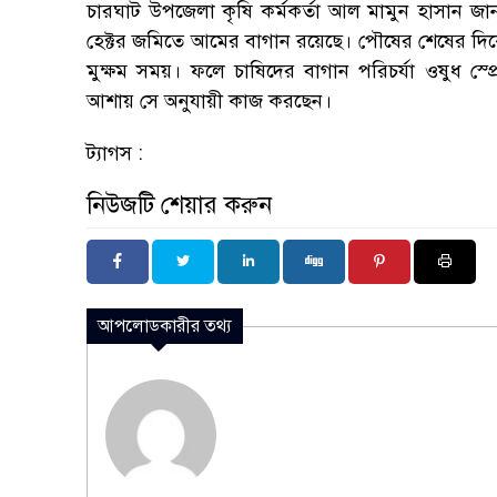
চারঘাট উপজেলা কৃষি কর্মকর্তা আল মামুন হাসান জ
হেক্টর জমিতে আমের বাগান রয়েছে। পৌষের শেষের দি
মুক্ষম সময়। ফলে চাষিদের বাগান পরিচর্যা ওষুধ স্
আশায় সে অনুযায়ী কাজ করছেন।
ট্যাগস :
নিউজটি শেয়ার করুন
আপলোডকারীর তথ্য