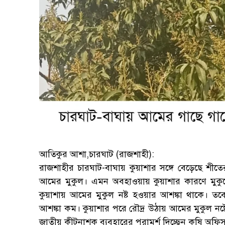
আতিকুর আশা,চারঘাট (রাজশাহী):
রাজশাহীর চারঘাট-বাঘায় কুয়াশার সঙ্গে বেড়েছে শীতে
আমের মুকুল। এমন অবহাওয়ায় কুয়াশার কারণে মুকু
কুয়াশায় আমের মুকুল নষ্ট হওয়ার আশঙ্কা থাকে। তবে
আশঙ্কা কম। কুয়াশার পরে রৌদ্র উঠায় আমের মুকুল নষ্
জাতীয় কীটনাশক ব্যবহারের পরামর্শ দিচ্ছেন কৃষি অফি