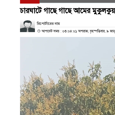
চারঘাটে গাছে গাছে আমের মুকুলকুয়
রিপোর্টারের নাম
আপডেট সময় : ০৩:০৪:০১ অপরাহ্ন, বৃহস্পতিবার, ৯ জান