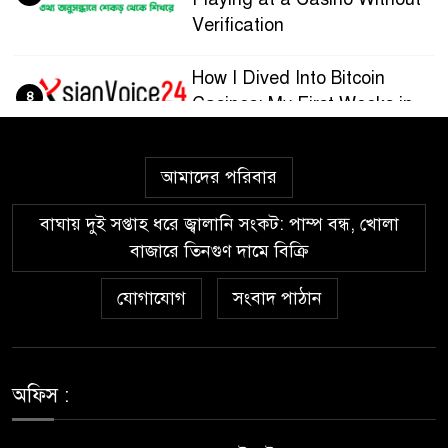
Verification
How I Dived Into Bitcoin
৪
Casinos: My First Weeks in
the Crypto Gaming World
আমাদের পরিবার
Guía paso a paso para
৫
registrarte y jugar en
বাঘায় দুই সপ্তাহ ধরে জ্বালানি সংকট: পাম্প বন্ধ, খোলা
Wazamba Casino
বাজারে তিনগুণ দামে বিক্রি
Kako sam otkrio Lolajack
যোগাযোগ
সংবাদ পাঠান
৬
Casino – osobno iskustvo od
prve prijave do isplate
Westace Casino vs Ostala
অফিস :
৭
Popularna Online Kazina:
Koja je Bolja Opcija?