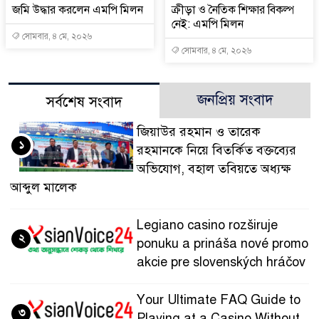
জমি উদ্ধার করলেন এমপি মিলন
ক্রীড়া ও নৈতিক শিক্ষার বিকল্প
নেই: এমপি মিলন
সোমবার, ৪ মে, ২০২৬
সোমবার, ৪ মে, ২০২৬
জনপ্রিয় সংবাদ
সর্বশেষ সংবাদ
জিয়াউর রহমান ও তারেক
১
রহমানকে নিয়ে বিতর্কিত বক্তব্যের
অভিযোগ, বহাল তবিয়তে অধ্যক্ষ
আব্দুল মালেক
Legiano casino rozširuje
২
ponuku a prináša nové promo
akcie pre slovenských hráčov
Your Ultimate FAQ Guide to
৩
Playing at a Casino Without