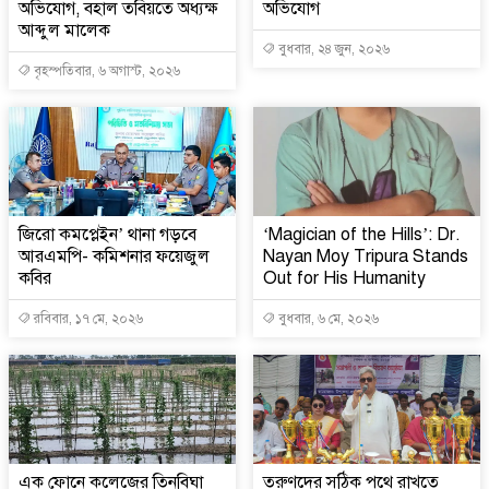
অভিযোগ, বহাল তবিয়তে অধ্যক্ষ
অভিযোগ
আব্দুল মালেক
বুধবার, ২৪ জুন, ২০২৬
বৃহস্পতিবার, ৬ অগাস্ট, ২০২৬
জিরো কমপ্লেইন’ থানা গড়বে
‘Magician of the Hills’: Dr.
আরএমপি- কমিশনার ফয়েজুল
Nayan Moy Tripura Stands
কবির
Out for His Humanity
রবিবার, ১৭ মে, ২০২৬
বুধবার, ৬ মে, ২০২৬
এক ফোনে কলেজের তিনবিঘা
তরুণদের সঠিক পথে রাখতে