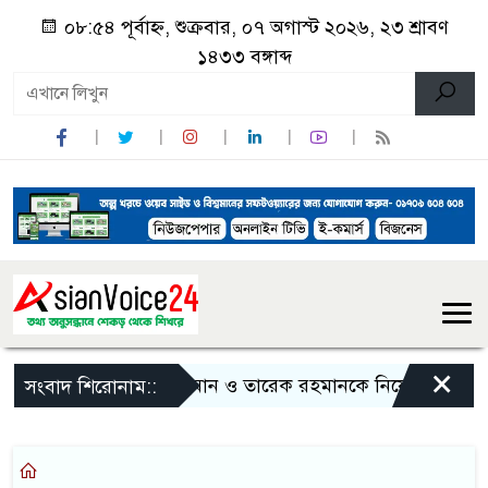
০৮:৫৪ পূর্বাহ্ন, শুক্রবার, ০৭ অগাস্ট ২০২৬, ২৩ শ্রাবণ
১৪৩৩ বঙ্গাব্দ
×
জিয়াউর রহমান ও তারেক রহমানকে নিয়ে বিতর্কিত বক্ত
সংবাদ শিরোনাম::