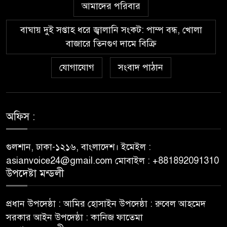
আমাদের পরিবার
Guía paso a paso para
৫
registrarte y jugar en
বাঘায় দুই সপ্তাহ ধরে জ্বালানি সংকট: পাম্প বন্ধ, খোলা
Wazamba Casino
বাজারে তিনগুণ দামে বিক্রি
Kako sam otkrio Lolajack
যোগাযোগ
সংবাদ পাঠান
৬
Casino – osobno iskustvo od
prve prijave do isplate
অফিস :
Westace Casino vs Ostala
৭
Popularna Online Kazina:
Koja je Bolja Opcija?
গুলশান, ঢাকা-১২১৬, বাংলাদেশ। ইমেইল :
asianvoice24@gmail.com মোবাইল : +881892091310
Allyspin Casino Marks 21
উপদেষ্টা মন্ডলী
৮
Milestones in 2026 with
Fresh Games, Revamped
প্রধান উপদেষ্ঠা : আমির হোসাইন উপদেষ্ঠা : রুবেল আহমেদ
Bonuses and Mobile Upgrades
সরকার আইন উপদেষ্ঠা : কানিজ ফাতেমা