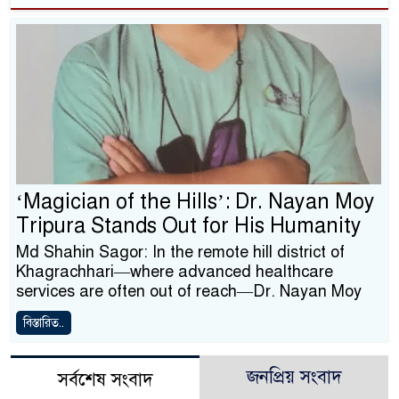
‘Magician of the Hills’: Dr. Nayan Moy
Tripura Stands Out for His Humanity
Md Shahin Sagor: In the remote hill district of
Khagrachhari—where advanced healthcare
services are often out of reach—Dr. Nayan Moy
বিস্তারিত..
জনপ্রিয় সংবাদ
সর্বশেষ সংবাদ