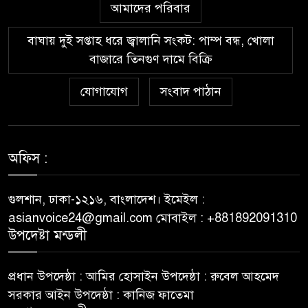
আমাদের পরিবার
Guía paso a paso para
৫
registrarte y jugar en
বাঘায় দুই সপ্তাহ ধরে জ্বালানি সংকট: পাম্প বন্ধ, খোলা
Wazamba Casino
বাজারে তিনগুণ দামে বিক্রি
Kako sam otkrio Lolajack
যোগাযোগ
সংবাদ পাঠান
৬
Casino – osobno iskustvo od
prve prijave do isplate
অফিস :
Westace Casino vs Ostala
৭
Popularna Online Kazina:
Koja je Bolja Opcija?
গুলশান, ঢাকা-১২১৬, বাংলাদেশ। ইমেইল :
asianvoice24@gmail.com মোবাইল : +881892091310
Allyspin Casino Marks 21
উপদেষ্টা মন্ডলী
৮
Milestones in 2026 with
Fresh Games, Revamped
প্রধান উপদেষ্ঠা : আমির হোসাইন উপদেষ্ঠা : রুবেল আহমেদ
Bonuses and Mobile Upgrades
সরকার আইন উপদেষ্ঠা : কানিজ ফাতেমা