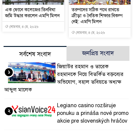
এক ফোনে কলেজের তিনবিঘা
তরুণদের সঠিক পথে রাখতে
জমি উদ্ধার করলেন এমপি মিলন
ক্রীড়া ও নৈতিক শিক্ষার বিকল্প
নেই: এমপি মিলন
সোমবার, ৪ মে, ২০২৬
সোমবার, ৪ মে, ২০২৬
জনপ্রিয় সংবাদ
সর্বশেষ সংবাদ
জিয়াউর রহমান ও তারেক
১
রহমানকে নিয়ে বিতর্কিত বক্তব্যের
অভিযোগ, বহাল তবিয়তে অধ্যক্ষ
আব্দুল মালেক
Legiano casino rozširuje
২
ponuku a prináša nové promo
akcie pre slovenských hráčov