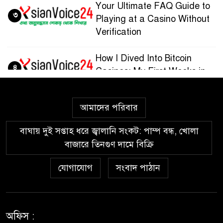
Your Ultimate FAQ Guide to
৩
Playing at a Casino Without
Verification
How I Dived Into Bitcoin
৪
Casinos: My First Weeks in
the Crypto Gaming World
আমাদের পরিবার
Guía paso a paso para
৫
registrarte y jugar en
বাঘায় দুই সপ্তাহ ধরে জ্বালানি সংকট: পাম্প বন্ধ, খোলা
Wazamba Casino
বাজারে তিনগুণ দামে বিক্রি
Kako sam otkrio Lolajack
যোগাযোগ
সংবাদ পাঠান
৬
Casino – osobno iskustvo od
prve prijave do isplate
Westace Casino vs Ostala
অফিস :