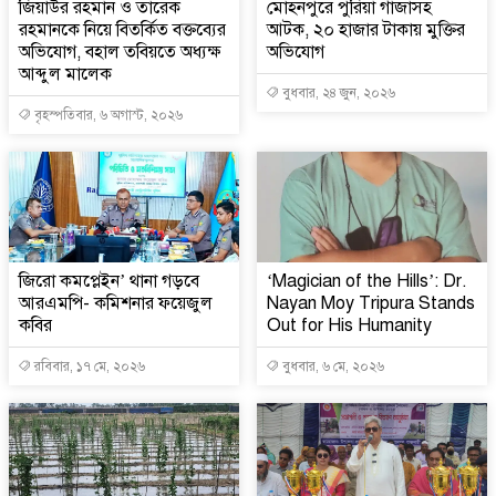
জিয়াউর রহমান ও তারেক
মোহনপুরে পুরিয়া গাঁজাসহ
রহমানকে নিয়ে বিতর্কিত বক্তব্যের
আটক, ২০ হাজার টাকায় মুক্তির
অভিযোগ, বহাল তবিয়তে অধ্যক্ষ
অভিযোগ
আব্দুল মালেক
বুধবার, ২৪ জুন, ২০২৬
বৃহস্পতিবার, ৬ অগাস্ট, ২০২৬
জিরো কমপ্লেইন’ থানা গড়বে
‘Magician of the Hills’: Dr.
আরএমপি- কমিশনার ফয়েজুল
Nayan Moy Tripura Stands
কবির
Out for His Humanity
রবিবার, ১৭ মে, ২০২৬
বুধবার, ৬ মে, ২০২৬