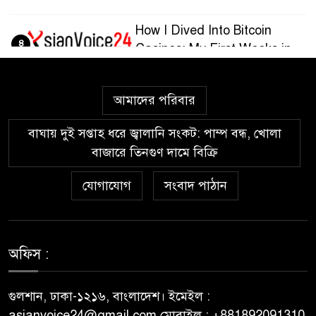
How I Dived Into Bitcoin
৪
Casinos: My First Weeks in
the Crypto Gaming World
আমাদের পরিবার
Guía paso a paso para
৫
registrarte y jugar en
বাঘায় দুই সপ্তাহ ধরে জ্বালানি সংকট: পাম্প বন্ধ, খোলা
Wazamba Casino
বাজারে তিনগুণ দামে বিক্রি
Kako sam otkrio Lolajack
যোগাযোগ
সংবাদ পাঠান
৬
Casino – osobno iskustvo od
prve prijave do isplate
Westace Casino vs Ostala
অফিস :
৭
Popularna Online Kazina:
Koja je Bolja Opcija?
গুলশান, ঢাকা-১২১৬, বাংলাদেশ। ইমেইল :
asianvoice24@gmail.com মোবাইল : +881892091310