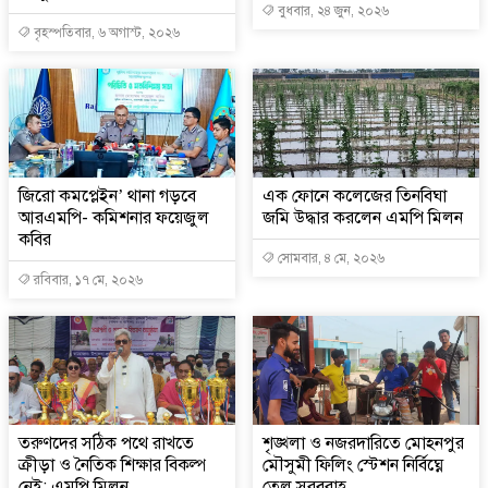
বুধবার, ২৪ জুন, ২০২৬
বৃহস্পতিবার, ৬ অগাস্ট, ২০২৬
জিরো কমপ্লেইন’ থানা গড়বে
এক ফোনে কলেজের তিনবিঘা
আরএমপি- কমিশনার ফয়েজুল
জমি উদ্ধার করলেন এমপি মিলন
কবির
সোমবার, ৪ মে, ২০২৬
রবিবার, ১৭ মে, ২০২৬
তরুণদের সঠিক পথে রাখতে
শৃঙ্খলা ও নজরদারিতে মোহনপুর
ক্রীড়া ও নৈতিক শিক্ষার বিকল্প
মৌসুমী ফিলিং স্টেশন নির্বিঘ্নে
নেই: এমপি মিলন
তেল সরবরাহ