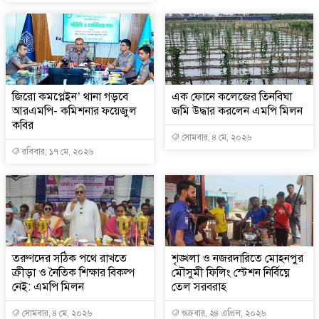
জিরো কমপ্লেইন’ থানা গড়বে
এক ফোনে কলেজের তিনবিঘা
আরএমপি- কমিশনার ফয়েজুল
জমি উদ্ধার করলেন এমপি মিলন
কবির
সোমবার, ৪ মে, ২০২৬
রবিবার, ১৭ মে, ২০২৬
তরুণদের সঠিক পথে রাখতে
শৃঙ্খলা ও নজরদারিতে মোহনপুর
ক্রীড়া ও নৈতিক শিক্ষার বিকল্প
মৌসুমী ফিলিং স্টেশন নির্বিঘ্নে
নেই: এমপি মিলন
তেল সরবরাহ
সোমবার, ৪ মে, ২০২৬
শুক্রবার, ২৪ এপ্রিল, ২০২৬