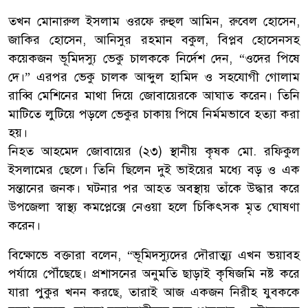
তখন মোনারুল ইসলাম ওরফে রুহুল আমিন, রুবেল হোসেন,
জাকির হোসেন, আনিসুর রহমান বকুল, বিপ্লব হোসেনসহ
কয়েকজন ভূমিদস্যু ভেকু চালককে নির্দেশ দেন, “ওদের পিষে
দে।” এরপর ভেকু চালক আব্দুল হামিদ ও সহযোগী গোলাম
রাব্বি মেশিনের মাথা দিয়ে জোবায়েরকে আঘাত করেন। তিনি
মাটিতে লুটিয়ে পড়লে ভেকুর চাকায় পিষে নির্মমভাবে হত্যা করা
হয়।
নিহত আহমেদ জোবায়ের (২৩) স্থানীয় কৃষক মো. রফিকুল
ইসলামের ছেলে। তিনি ছিলেন দুই ভাইয়ের মধ্যে বড় ও এক
সন্তানের জনক। ঘটনার পর আহত অবস্থায় তাঁকে উদ্ধার করে
উপজেলা স্বাস্থ্য কমপ্লেক্সে নেওয়া হলে চিকিৎসক মৃত ঘোষণা
করেন।
বিক্ষোভে বক্তারা বলেন, “ভূমিদস্যুদের দৌরাত্ম্য এখন ভয়াবহ
পর্যায়ে পৌঁছেছে। প্রশাসনের অনুমতি ছাড়াই কৃষিজমি নষ্ট করে
যারা পুকুর খনন করছে, তারাই আজ একজন নিরীহ যুবককে