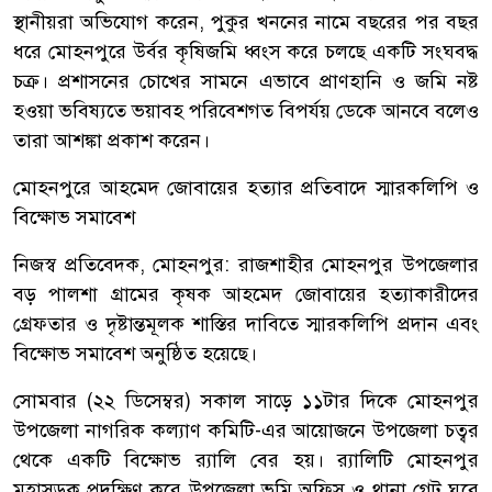
স্থানীয়রা অভিযোগ করেন, পুকুর খননের নামে বছরের পর বছর
ধরে মোহনপুরে উর্বর কৃষিজমি ধ্বংস করে চলছে একটি সংঘবদ্ধ
চক্র। প্রশাসনের চোখের সামনে এভাবে প্রাণহানি ও জমি নষ্ট
হওয়া ভবিষ্যতে ভয়াবহ পরিবেশগত বিপর্যয় ডেকে আনবে বলেও
তারা আশঙ্কা প্রকাশ করেন।
মোহনপুরে আহমেদ জোবায়ের হত্যার প্রতিবাদে স্মারকলিপি ও
বিক্ষোভ সমাবেশ
নিজস্ব প্রতিবেদক, মোহনপুর: রাজশাহীর মোহনপুর উপজেলার
বড় পালশা গ্রামের কৃষক আহমেদ জোবায়ের হত্যাকারীদের
গ্রেফতার ও দৃষ্টান্তমূলক শাস্তির দাবিতে স্মারকলিপি প্রদান এবং
বিক্ষোভ সমাবেশ অনুষ্ঠিত হয়েছে।
সোমবার (২২ ডিসেম্বর) সকাল সাড়ে ১১টার দিকে মোহনপুর
উপজেলা নাগরিক কল্যাণ কমিটি-এর আয়োজনে উপজেলা চত্বর
থেকে একটি বিক্ষোভ র‌্যালি বের হয়। র‌্যালিটি মোহনপুর
মহাসড়ক প্রদক্ষিণ করে উপজেলা ভূমি অফিস ও থানা গেট ঘুরে