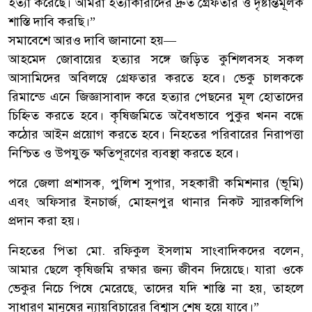
হত্যা করেছে। আমরা হত্যাকারীদের দ্রুত গ্রেফতার ও দৃষ্টান্তমূলক
শাস্তি দাবি করছি।”
সমাবেশে আরও দাবি জানানো হয়—
আহমেদ জোবায়ের হত্যার সঙ্গে জড়িত কুশিলবসহ সকল
আসামিদের অবিলম্বে গ্রেফতার করতে হবে। ভেকু চালককে
রিমান্ডে এনে জিজ্ঞাসাবাদ করে হত্যার পেছনের মূল হোতাদের
চিহ্নিত করতে হবে। কৃষিজমিতে অবৈধভাবে পুকুর খনন বন্ধে
কঠোর আইন প্রয়োগ করতে হবে। নিহতের পরিবারের নিরাপত্তা
নিশ্চিত ও উপযুক্ত ক্ষতিপূরণের ব্যবস্থা করতে হবে।
পরে জেলা প্রশাসক, পুলিশ সুপার, সহকারী কমিশনার (ভূমি)
এবং অফিসার ইনচার্জ, মোহনপুর থানার নিকট স্মারকলিপি
প্রদান করা হয়।
নিহতের পিতা মো. রফিকুল ইসলাম সাংবাদিকদের বলেন,
আমার ছেলে কৃষিজমি রক্ষার জন্য জীবন দিয়েছে। যারা ওকে
ভেকুর নিচে পিষে মেরেছে, তাদের যদি শাস্তি না হয়, তাহলে
সাধারণ মানুষের ন্যায়বিচারের বিশ্বাস শেষ হয়ে যাবে।”