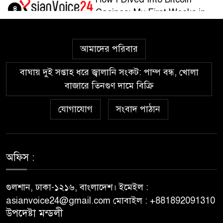
৪
Casinos: My First Weeks in
the Crypto Gaming World
আমাদের পরিবার
Guía paso a paso para
৫
registrarte y jugar en
বাঘায় দুই সপ্তাহ ধরে জ্বালানি সংকট: পাম্প বন্ধ, খোলা
Wazamba Casino
বাজারে তিনগুণ দামে বিক্রি
Kako sam otkrio Lolajack
যোগাযোগ
সংবাদ পাঠান
৬
Casino – osobno iskustvo od
prve prijave do isplate
Westace Casino vs Ostala
অফিস :
৭
Popularna Online Kazina:
Koja je Bolja Opcija?
গুলশান, ঢাকা-১২১৬, বাংলাদেশ। ইমেইল :
asianvoice24@gmail.com মোবাইল : +881892091310
Allyspin Casino Marks 21
উপদেষ্টা মন্ডলী
৮
Milestones in 2026 with Fresh