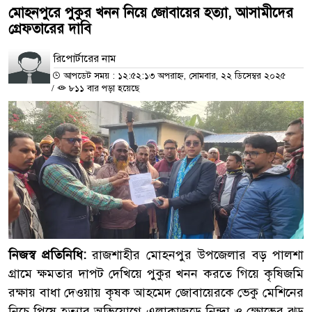
মোহনপুরে পুকুর খনন নিয়ে জোবায়ের হত্যা, আসামীদের
গ্রেফতারের দাবি
রিপোর্টারের নাম
আপডেট সময় : ১২:৫২:১৩ অপরাহ্ন, সোমবার, ২২ ডিসেম্বর ২০২৫
/
৮১১ বার পড়া হয়েছে
নিজস্ব প্রতিনিধি:
রাজশাহীর মোহনপুর উপজেলার বড় পালশা
গ্রামে ক্ষমতার দাপট দেখিয়ে পুকুর খনন করতে গিয়ে কৃষিজমি
রক্ষায় বাধা দেওয়ায় কৃষক আহমেদ জোবায়েরকে ভেকু মেশিনের
নিচে পিষে হত্যার অভিযোগে এলাকাজুড়ে নিন্দা ও ক্ষোভের ঝড়