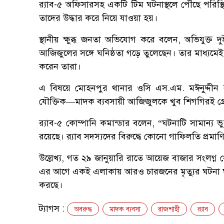
র‍্যাব-৫ অফিসারসহ একটি টিম ঘটনাস্থলে পৌঁছে পরিস্থি
তাদের উদ্ধার করে নিয়ে যাওয়া হয়।
স্থানীয় ক্ষুব্ধ জনতা অভিযোগ করে বলেন, অভিযুক্ত 
আজিজুলের সঙ্গে ঘনিষ্ঠতা গড়ে তুলেছেন। তার মাধ্যম
করেন তারা।
এ বিষয়ে মোহনপুর থানার ওসি এস.এম. মঈনুদ্দীন ব
যৌক্তিক—মাদক ব্যবসায়ী আজিজুলকে খুব শিগগিরই গ্রে
র‍্যাব-৫ কোম্পানি কমান্ডার বলেন, “ঘটনাটি সামান
রয়েছে। র‍্যাব সদস্যদের বিরুদ্ধে কোনো গাফিলতি প্রমা
উল্লেখ্য, গত ২৯ জানুয়ারি রাতে আয়েজ বাজার সংলগ্ন 
এর আগে একই এলাকায় আরও চারজনের মৃত্যুর ঘটনা ঘ
করছে।
ট্যাগস :
অবরুদ্ধ
মাদক ব্যবসা
রাজশাহী
র‍্যাব