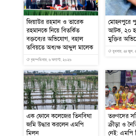
জিয়াউর রহমান ও তারেক
মোহনপুরে পু
রহমানকে নিয়ে বিতর্কিত
আটক, ২০ হ
বক্তব্যের অভিযোগ, বহাল
মুক্তির অভ
তবিয়তে অধ্যক্ষ আব্দুল মালেক
বুধবার, ২৪ জুন,
বৃহস্পতিবার, ৬ অগাস্ট, ২০২৬
এক ফোনে কলেজের তিনবিঘা
তরুণদের স
জমি উদ্ধার করলেন এমপি
ক্রীড়া ও নৈ
মিলন
নেই: এমপি