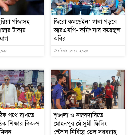
রিয়া গাঁজাসহ
জিরো কমপ্লেইন’ থানা গড়বে
াজার টাকায়
আরএমপি- কমিশনার ফয়েজুল
িযোগ
কবির
 ২০২৬
রবিবার, ১৭ মে, ২০২৬
ঠিক পথে রাখতে
শৃঙ্খলা ও নজরদারিতে
তিক শিক্ষার বিকল্প
মোহনপুর মৌসুমী ফিলিং
 মিলন
স্টেশন নির্বিঘ্নে তেল সরবরাহ