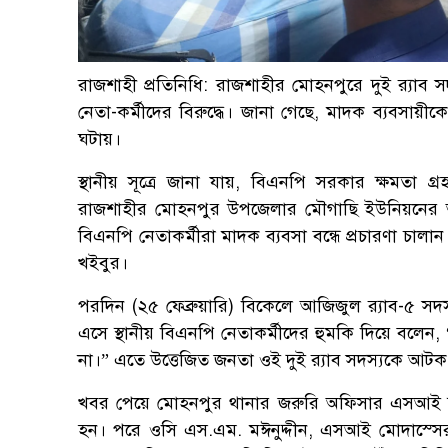
রাজশাহী প্রতিনিধি: রাজশাহীর মোহনপুরে দুই র‍্যাব
নেতা-কর্মীদের বিরুদ্ধে। জানা গেছে, মাদক ব্যবসায়ীকে
ঘটায়।
স্থানীয় সূত্রে জানা যায়, বিএনপি সরকার ক্ষমতা গ
রাজশাহীর মোহনপুর উপজেলার মৌগাছি ইউনিয়নের আয়ে
বিএনপি নেতাকর্মীরা মাদক ব্যবসা বন্ধে প্রচারণা চালান
খইবুর।
পরদিন (২৫ ফেব্রুয়ারি) বিকেলে আজিজুল র‍্যাব-৫
এসে স্থানীয় বিএনপি নেতাকর্মীদের হুমকি দিয়ে বলে
না।” এতে উত্তেজিত জনতা ওই দুই র‍্যাব সদস্যকে আটক 
খবর পেয়ে মোহনপুর থানার জরুরি অফিসার এসআই নুরুল ইস
হন। পরে ওসি এস.এম. মঈনুদ্দীন, এসআই মোদাস্