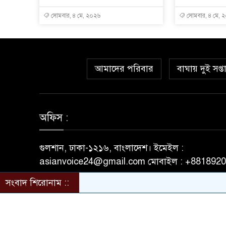
সোমবার, ৪ মে, ২০২৬
সোমবার, ৪ মে, 
আমাদের পরিবার
বাঘায় দুই সপ্
অফিস :
গুলশান, ঢাকা-১২১৬, বাংলাদেশ। ইমেইল :
asianvoice24@gmail.com মোবাইল : +881892
সংবাদ শিরোনাম ::
© All rights reserved © asianvoice24.com