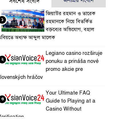
জনপ্রিয় সংবাদ
সর্বশেষ সংবাদ
জিয়াউর রহমান ও তারেক
১
রহমানকে নিয়ে বিতর্কিত
বক্তব্যের অভিযোগ, বহাল
বিয়তে অধ্যক্ষ আব্দুল মালেক
Legiano casino rozširuje
২
ponuku a prináša nové
promo akcie pre
slovenských hráčov
Your Ultimate FAQ
৩
Guide to Playing at a
Casino Without
erification