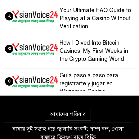
Your Ultimate FAQ Guide to
২
Playing at a Casino Without
Verification
How I Dived Into Bitcoin
৩
Casinos: My First Weeks in
the Crypto Gaming World
Guía paso a paso para
৪
registrarte y jugar en
Wazamba Casino
Kako sam otkrio Lolajack
৫
আমাদের পরিবার
Casino – osobno iskustvo od
prve prijave do isplate
বাঘায় দুই সপ্তাহ ধরে জ্বালানি সংকট: পাম্প বন্ধ, খোলা
বাজারে তিনগুণ দামে বিক্রি