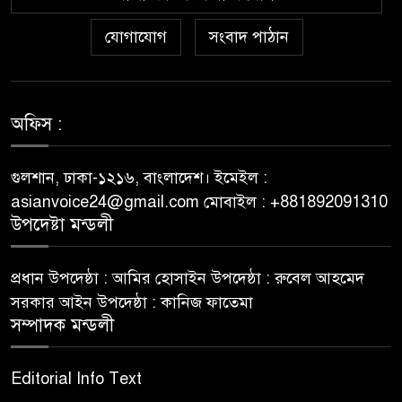
Westace Casino vs Ostala
৬
Popularna Online Kazina:
যোগাযোগ
সংবাদ পাঠান
Koja je Bolja Opcija?
Allyspin Casino Marks 21
৭
Milestones in 2026 with Fresh
অফিস :
Games, Revamped Bonuses
and Mobile Upgrades
গুলশান, ঢাকা-১২১৬, বাংলাদেশ। ইমেইল :
asianvoice24@gmail.com মোবাইল : +881892091310
75 Moves That Turned the
উপদেষ্টা মন্ডলী
৮
Tide: A Real Player’s Tale
প্রধান উপদেষ্ঠা : আমির হোসাইন উপদেষ্ঠা : রুবেল আহমেদ
Top 9 Reasons to Choose
সরকার আইন উপদেষ্ঠা : কানিজ ফাতেমা
৯
Eth Gambling Sites for Your
সম্পাদক মন্ডলী
Next Gaming Adventure
Editorial Info Text
Polacy zyskują nowe