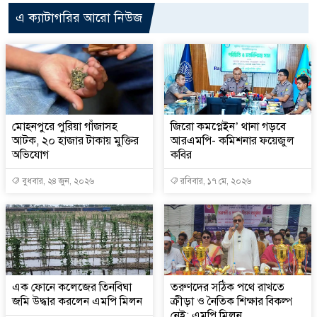
এ ক্যাটাগরির আরো নিউজ
মোহনপুরে পুরিয়া গাঁজাসহ
জিরো কমপ্লেইন’ থানা গড়বে
আটক, ২০ হাজার টাকায় মুক্তির
আরএমপি- কমিশনার ফয়েজুল
অভিযোগ
কবির
বুধবার, ২৪ জুন, ২০২৬
রবিবার, ১৭ মে, ২০২৬
এক ফোনে কলেজের তিনবিঘা
তরুণদের সঠিক পথে রাখতে
জমি উদ্ধার করলেন এমপি মিলন
ক্রীড়া ও নৈতিক শিক্ষার বিকল্প
নেই: এমপি মিলন