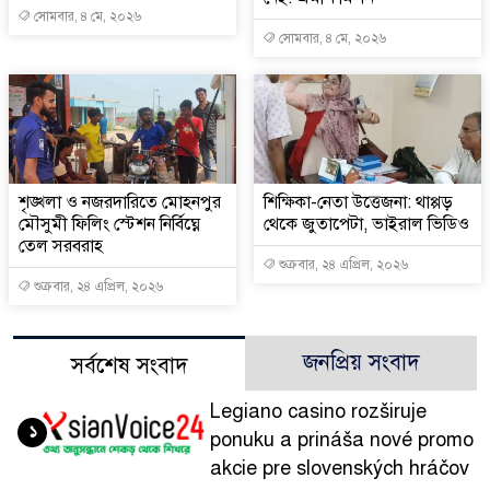
সোমবার, ৪ মে, ২০২৬
সোমবার, ৪ মে, ২০২৬
শৃঙ্খলা ও নজরদারিতে মোহনপুর
শিক্ষিকা-নেতা উত্তেজনা: থাপ্পড়
মৌসুমী ফিলিং স্টেশন নির্বিঘ্নে
থেকে জুতাপেটা, ভাইরাল ভিডিও
তেল সরবরাহ
শুক্রবার, ২৪ এপ্রিল, ২০২৬
শুক্রবার, ২৪ এপ্রিল, ২০২৬
জনপ্রিয় সংবাদ
সর্বশেষ সংবাদ
Legiano casino rozširuje
১
ponuku a prináša nové promo
akcie pre slovenských hráčov