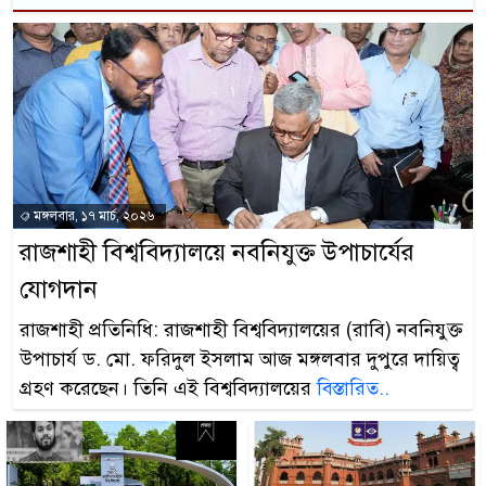
মঙ্গলবার, ১৭ মার্চ, ২০২৬
রাজশাহী বিশ্ববিদ্যালয়ে নবনিযুক্ত উপাচার্যের
যোগদান
রাজশাহী প্রতিনিধি: রাজশাহী বিশ্ববিদ্যালয়ের (রাবি) নবনিযুক্ত
উপাচার্য ড. মো. ফরিদুল ইসলাম আজ মঙ্গলবার দুপুরে দায়িত্ব
গ্রহণ করেছেন। তিনি এই বিশ্ববিদ্যালয়ের
বিস্তারিত..