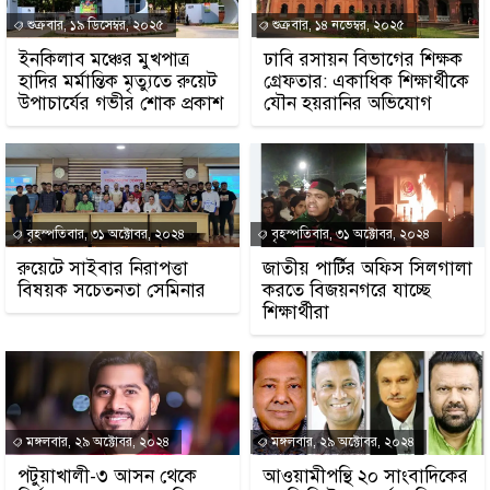
শুক্রবার, ১৯ ডিসেম্বর, ২০২৫
শুক্রবার, ১৪ নভেম্বর, ২০২৫
ইনকিলাব মঞ্চের মুখপাত্র
ঢাবি রসায়ন বিভাগের শিক্ষক
হাদির মর্মান্তিক মৃত্যুতে রুয়েট
গ্রেফতার: একাধিক শিক্ষার্থীকে
উপাচার্যের গভীর শোক প্রকাশ
যৌন হয়রানির অভিযোগ
বৃহস্পতিবার, ৩১ অক্টোবর, ২০২৪
বৃহস্পতিবার, ৩১ অক্টোবর, ২০২৪
রুয়েটে সাইবার নিরাপত্তা
জাতীয় পার্টির অফিস সিলগালা
বিষয়ক সচেতনতা সেমিনার
করতে বিজয়নগরে যাচ্ছে
শিক্ষার্থীরা
মঙ্গলবার, ২৯ অক্টোবর, ২০২৪
মঙ্গলবার, ২৯ অক্টোবর, ২০২৪
পটুয়াখালী-৩ আসন থেকে
আওয়ামীপন্থি ২০ সাংবাদিকের