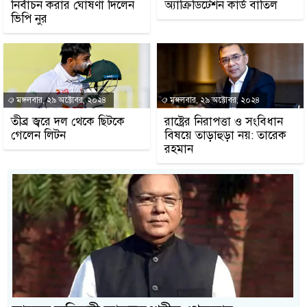
নির্বাচন করার ঘোষণা দিলেন
অ্যাক্রিডিটেশন কার্ড বাতিল
ভিপি নুর
মঙ্গলবার, ২৯ অক্টোবর, ২০২৪
মঙ্গলবার, ২৯ অক্টোবর, ২০২৪
তীব্র জ্বরে দল থেকে ছিটকে
রাষ্ট্রের নিরাপত্তা ও সংবিধান
গেলেন লিটন
বিষয়ে তাড়াহুড়া নয়: তারেক
রহমান