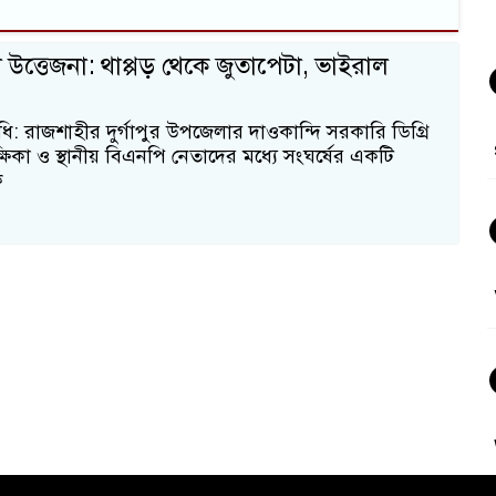
া উত্তেজনা: থাপ্পড় থেকে জুতাপেটা, ভাইরাল
ধি: রাজশাহীর দুর্গাপুর উপজেলার দাওকান্দি সরকারি ডিগ্রি
িকা ও স্থানীয় বিএনপি নেতাদের মধ্যে সংঘর্ষের একটি
ক