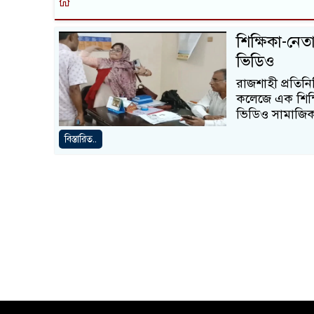
শিক্ষিকা-নেত
ভিডিও
রাজশাহী প্রতিনি
কলেজে এক শিক্ষ
ভিডিও সামাজি
বিস্তারিত..